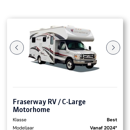
Ga direct naar inhoud
Fraserway RV / C-Large
Motorhome
Klasse
Best
Modeljaar
Vanaf 2024*