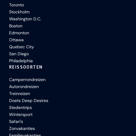
Toronto
Stockholm
Washington D.C.
Boston
Edmonton
Ottawa
Quebec City
San Diego
Philadelphia
REISSOORTEN
Camperrondreizen
Autorondreizen
Treinreizen
Doets Deep Desires
Stedentrips
Wintersport
Safari's
Zonvakanties
Familievakanties