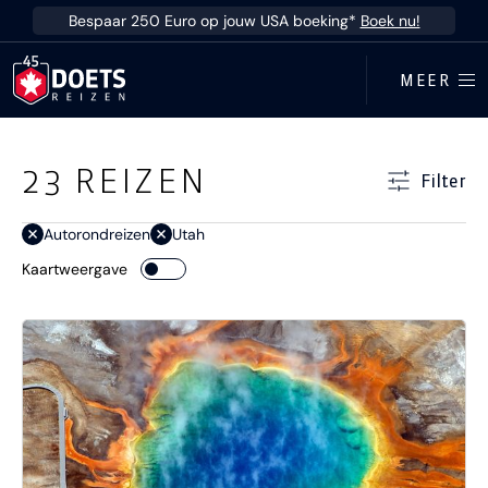
Ga direct naar inhoud
Bespaar 250 Euro op jouw USA boeking*
Boek nu!
MEER
Ga direct naar resultaten
23
REIZEN
Filter
Autorondreizen
Utah
Kaartweergave