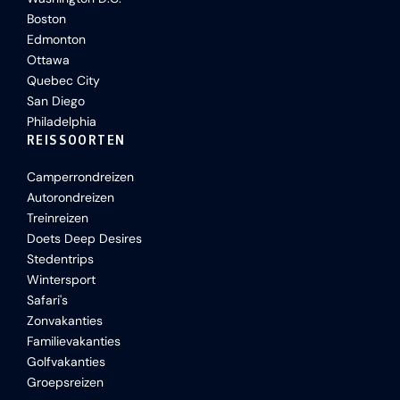
Boston
Edmonton
Ottawa
Quebec City
San Diego
Philadelphia
REISSOORTEN
Camperrondreizen
Autorondreizen
Treinreizen
Doets Deep Desires
Stedentrips
Wintersport
Safari's
Zonvakanties
Familievakanties
Golfvakanties
Groepsreizen