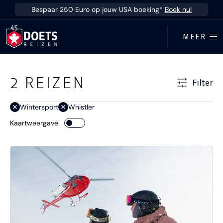
Ga direct naar inhoud
Bespaar 250 Euro op jouw USA boeking*
Boek nu!
MEER
Ga direct naar resultaten
2
REIZEN
Filter
Wintersport
Whistler
Kaartweergave