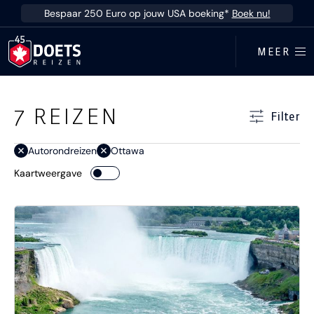
Ga direct naar inhoud
Bespaar 250 Euro op jouw USA boeking*
Boek nu!
MEER
Ga direct naar resultaten
7
REIZEN
Filter
Autorondreizen
Ottawa
Kaartweergave