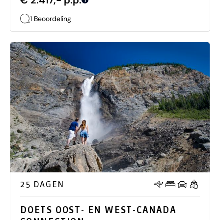
€ 2.417,- p.p.
i
1 Beoordeling
25 DAGEN
DOETS OOST- EN WEST-CANADA