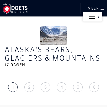
Ga direct naar inhoud
MEER
ALASKA'S BEARS,
GLACIERS & MOUNTAINS
17 DAGEN
1
2
3
4
5
6