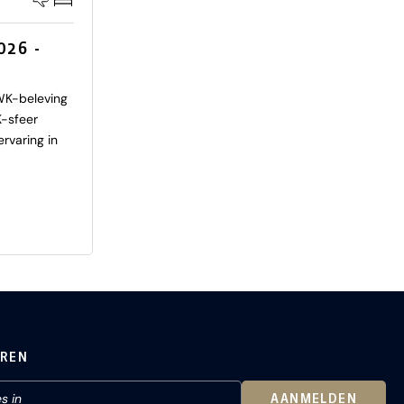
26 -
 WK-beleving
-sfeer
rvaring in
EREN
AANMELDEN