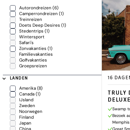
Autorondreizen
(6)
Camperrondreizen
(1)
Treinreizen
Doets Deep Desires
(1)
Stedentrips
(1)
Wintersport
Safari's
Zonvakanties
(1)
Familievakanties
Golfvakanties
Groepsreizen
16 DAGE
LANDEN
Amerika
(8)
TRULY 
Canada
(1)
DELUX
IJsland
Zweden
Swamp to
Noorwegen
Bezoek a
Finland
Memphis
Japan
China
Great Sm