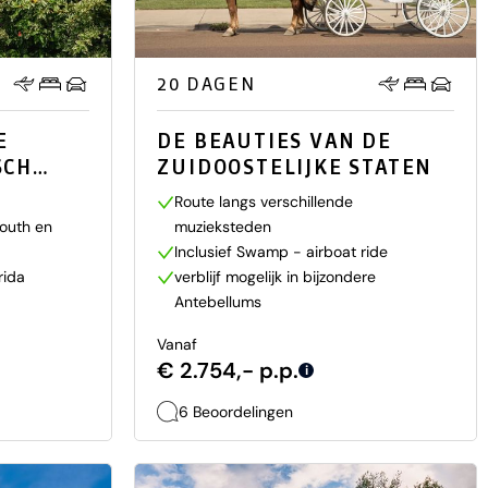
20 DAGEN
E
DE BEAUTIES VAN DE
SCH
ZUIDOOSTELIJKE STATEN
Route langs verschillende
outh en
muzieksteden
Inclusief Swamp - airboat ride
rida
verblijf mogelijk in bijzondere
Antebellums
Vanaf
€ 2.754,- p.p.
i
6 Beoordelingen