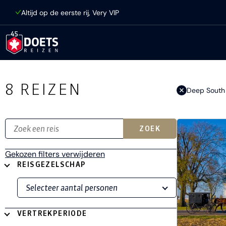
Ga direct naar inhoud
Altijd op de eerste rij, Very VIP
Ga direct naar resultaten
8
REIZEN
Deep South
ZOEK
Gekozen filters verwijderen
REISGEZELSCHAP
VERTREKPERIODE