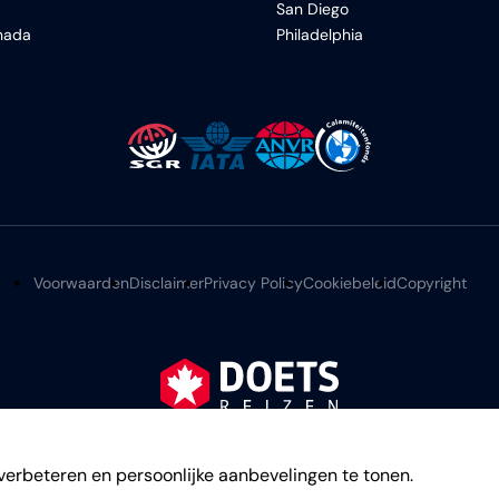
San Diego
anada
Philadelphia
Voorwaarden
Disclaimer
Privacy Policy
Cookiebeleid
Copyright
©
2026
verbeteren en persoonlijke aanbevelingen te tonen.