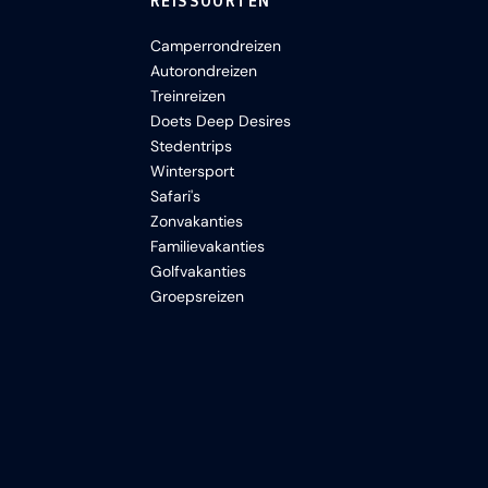
REISSOORTEN
Camperrondreizen
Autorondreizen
Treinreizen
Doets Deep Desires
Stedentrips
Wintersport
Safari's
Zonvakanties
Familievakanties
Golfvakanties
Groepsreizen