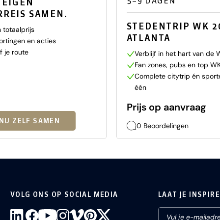
5–9 DAGEN
E EIGEN
REIS SAMEN.
STEDENTRIP WK 20
 totaalprijs
ATLANTA
kortingen en acties
f je route
Verblijf in het hart van de
Fan zones, pubs en top WK
Complete citytrip én sporte
één
Prijs op aanvraag
 NU ZELF SAMEN
0 Beoordelingen
VOLG ONS OP SOCIAL MEDIA
LAAT JE INSPIR