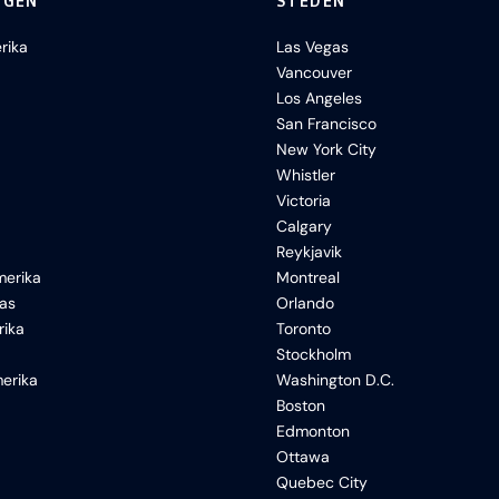
NGEN
STEDEN
rika
Las Vegas
Vancouver
Los Angeles
San Francisco
New York City
Whistler
Victoria
Calgary
Reykjavik
erika
Montreal
xas
Orlando
rika
Toronto
Stockholm
erika
Washington D.C.
Boston
Edmonton
Ottawa
Quebec City