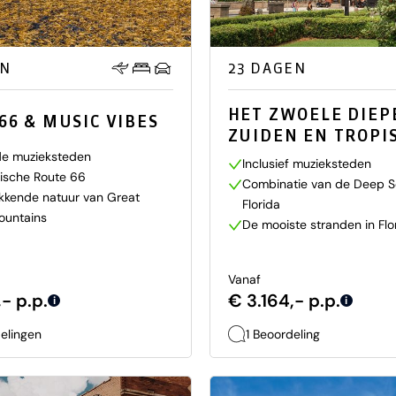
EN
23 DAGEN
HET ZWOELE DIEP
66 & MUSIC VIBES
ZUIDEN EN TROPI
FLORIDA
e muzieksteden
Inclusief muzieksteden
ische Route 66
Combinatie van de Deep S
kkende natuur van Great
Florida
untains
De mooiste stranden in Flo
Vanaf
- p.p.
€ 3.164,- p.p.
i
i
elingen
1 Beoordeling