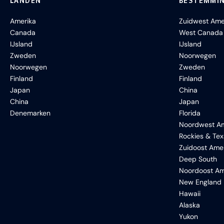
LANDEN
BESTEMMI
Amerika
Zuidwest Ame
Canada
West Canada
IJsland
IJsland
Zweden
Noorwegen
Noorwegen
Zweden
Finland
Finland
Japan
China
China
Japan
Denemarken
Florida
Noordwest Am
Rockies & Te
Zuidoost Ame
Deep South
Noordoost Am
New England
Hawaii
Alaska
Yukon