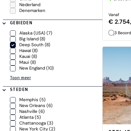
Nederland
Denemarken
Vanaf
€ 2.754,
GEBIEDEN
3 Beoord
Alaska (USA)
(7)
Big Island
(8)
Deep South
(8)
Hawaï
(8)
Kauai
(8)
Maui
(8)
New England
(10)
Toon meer
STEDEN
Memphis
(5)
New Orleans
(6)
Nashville
(6)
Atlanta
(5)
Chattanooga
(3)
New York City
(2)