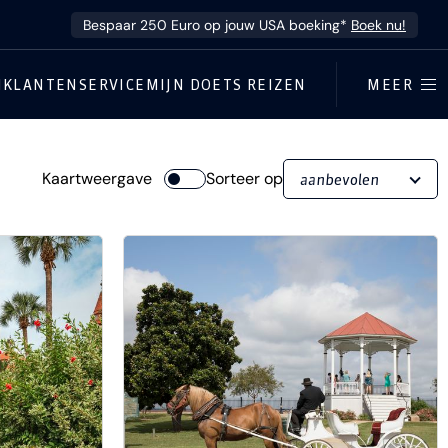
Bespaar 250 Euro op jouw USA boeking*
Boek nu!
N
KLANTENSERVICE
MIJN DOETS REIZEN
MEER
Kaartweergave
Sorteer op