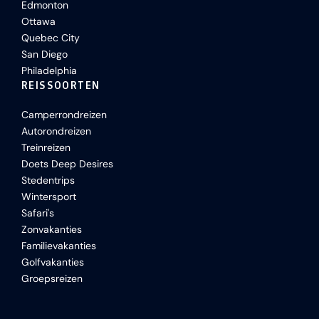
Edmonton
Ottawa
Quebec City
San Diego
Philadelphia
REISSOORTEN
Camperrondreizen
Autorondreizen
Treinreizen
Doets Deep Desires
Stedentrips
Wintersport
Safari's
Zonvakanties
Familievakanties
Golfvakanties
Groepsreizen