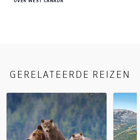
OVER WEST CANADA
ontzettend veel hoogtepunten en is dé plek voor
een memorabele auto- of camperrondreis.
GERELATEERDE REIZEN