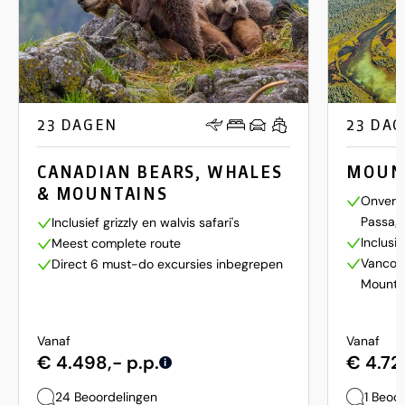
23 DAGEN
23 DA
CANADIAN BEARS, WHALES
MOUN
& MOUNTAINS
Onverge
Passag
Inclusief grizzly en walvis safari's
Inclusie
Meest complete route
Vancouv
Direct 6 must-do excursies inbegrepen
Mounta
Vanaf
Vanaf
€ 4.498,- p.p.
€ 4.72
i
24 Beoordelingen
1 Beoo