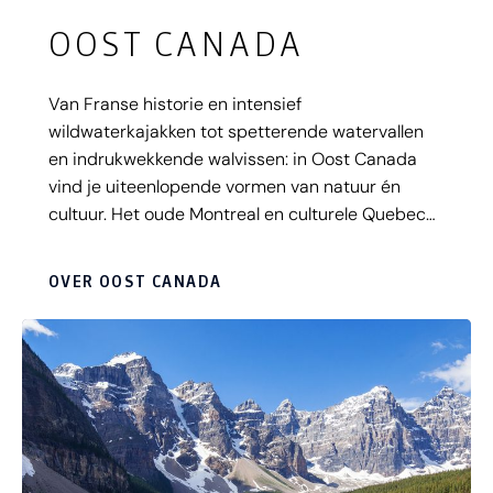
OOST CANADA
Van Franse historie en intensief
wildwaterkajakken tot spetterende watervallen
en indrukwekkende walvissen: in Oost Canada
vind je uiteenlopende vormen van natuur én
cultuur. Het oude Montreal en culturele Quebec
prikkelen de nieuwsgierigheid terwijl de véle
Nationale Parken juist de rustzoeker in je zullen
OVER OOST CANADA
aanspreken. Kortom, dompel je onder in het
veelzijdige Oost Canada. Ideaal gebied voor een
avontuurlijke rondreis met auto of camper.