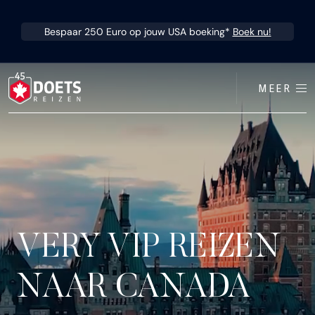
Ga direct naar inhoud
Bespaar 250 Euro op jouw USA boeking*
Boek nu!
MEER
VERY VIP REIZEN
NAAR CANADA