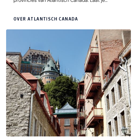
provincies van Atlantisch Canada. Laat je
verrassen door de ongerepte natuur, een
overvloed aan wildlife en de prachtige
OVER ATLANTISCH CANADA
autoroutes. Maar vooral: geniet van de
ongedwongenheid, de rust en de
allervriendelijkste bevolking.