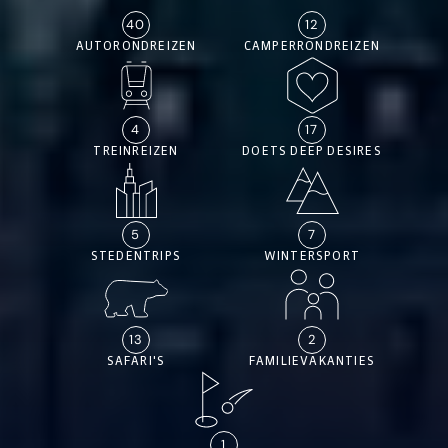
40
12
AUTORONDREIZEN
CAMPERRONDREIZEN
4
17
TREINREIZEN
DOETS DEEP DESIRES
5
7
STEDENTRIPS
WINTERSPORT
13
2
SAFARI'S
FAMILIEVAKANTIES
1