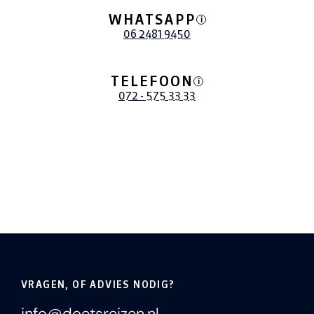
WHATSAPP
i
06 2481 9450
TELEFOON
i
072 - 575 33 33
VRAGEN, OF ADVIES NODIG?
info@doetsreizen.nl