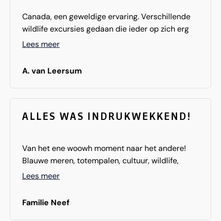
Canada, een geweldige ervaring. Verschillende
wildlife excursies gedaan die ieder op zich erg
indrukwekkend waren. Ook de hotels en lodges
Lees meer
waren over het algemeen goed. Dus,... het is een
aanrader!!!!
A. van Leersum
ALLES WAS INDRUKWEKKEND!
Van het ene woowh moment naar het andere!
Blauwe meren, totempalen, cultuur, wildlife,
Inside Passage...
Lees meer
Het was allemaal heel indrukwekkend!
Familie Neef