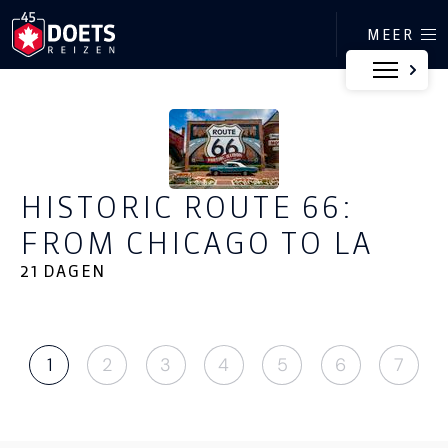
Ga direct naar inhoud
MEER
HISTORIC ROUTE 66:
FROM CHICAGO TO LA
21 DAGEN
1
2
3
4
5
6
7