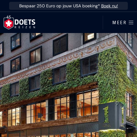
Ga direct naar inhoud
Bespaar 250 Euro op jouw USA boeking*
Boek nu!
MEER