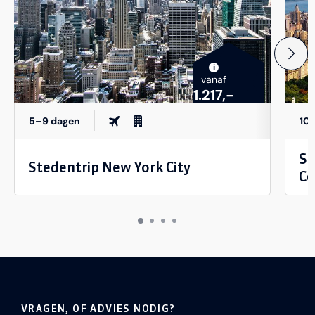
i
vanaf
1.217,-
5–9 dagen
10
St
Stedentrip New York City
Co
VRAGEN, OF ADVIES NODIG?