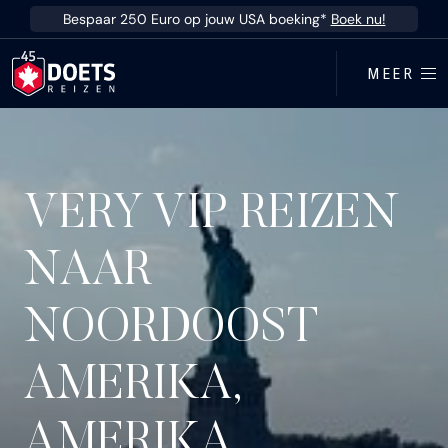
Ga direct naar inhoud
Bespaar 250 Euro op jouw USA boeking*
Boek nu!
MEER
VERY VIP REIZEN
NAAR
NOORDOOST
AMERIKA,
AMERIKA