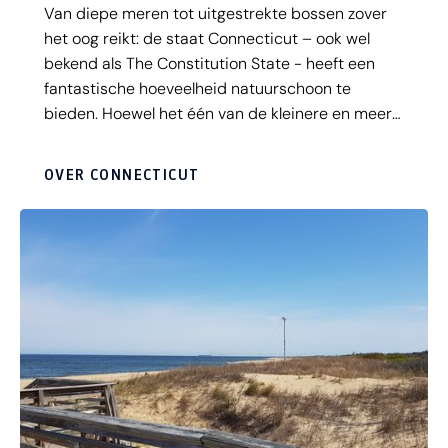
​Van diepe meren tot uitgestrekte bossen zover
het oog reikt: de staat Connecticut – ook wel
bekend als The Constitution State - heeft een
fantastische hoeveelheid natuurschoon te
bieden. Hoewel het één van de kleinere en meer
landelijke staten van Amerika is, is het
tegelijkertijd ook één van de meest welvarende,
OVER CONNECTICUT
waar de rijken de toon zetten. Ook is er een
connectie met Nederland: wist je dat ‘onze’
Adriaen Block er ooit als eerste Europese
ontdekkingsreiziger aanmeerde?