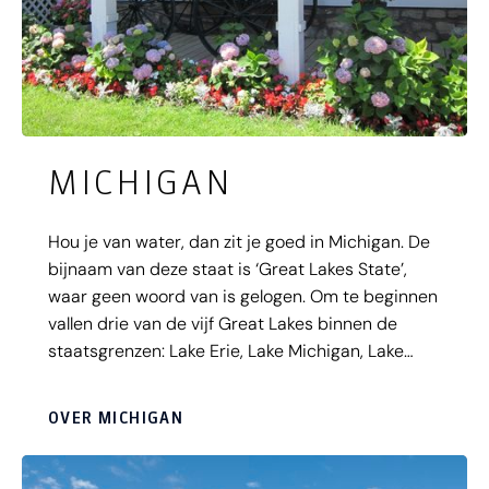
MICHIGAN
Hou je van water, dan zit je goed in Michigan. De
bijnaam van deze staat is ‘Great Lakes State’,
waar geen woord van is gelogen. Om te beginnen
vallen drie van de vijf Great Lakes binnen de
staatsgrenzen: Lake Erie, Lake Michigan, Lake
Huron én Lake Superior. Daarnaast zijn er zo’n
elfduizend andere kleine en grote meren, waar je
OVER MICHIGAN
heerlijk kunt vissen, kajakken, zwemmen en varen.
En dan hebben we het nog niet gehad over de
honderden eilandjes, waar je op elk gewenst