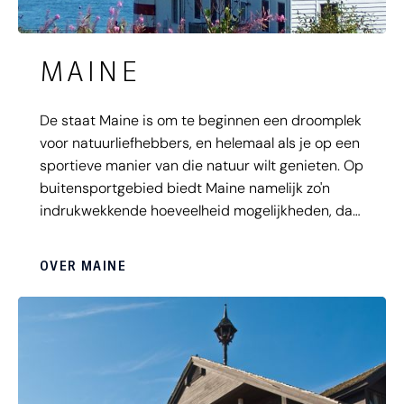
MAINE
De staat Maine is om te beginnen een droomplek
voor natuurliefhebbers, en helemaal als je op een
sportieve manier van die natuur wilt genieten. Op
buitensportgebied biedt Maine namelijk zo'n
indrukwekkende hoeveelheid mogelijkheden, dat
het geen schande is als je niet weet waar te
beginnen. Hiken, vissen, skiën of een
OVER MAINE
spectaculaire tocht op een sneeuwscooter? In
Maine kan het allemaal. En wat zie je om je heen
als je eenmaal sportief bezig bent? Ontelbaar
veel meren, bergen en een ruige kustlijn. Maine
moet je 'doen'!