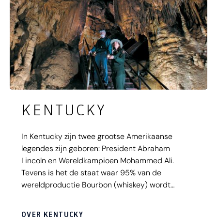
KENTUCKY
In Kentucky zijn twee grootse Amerikaanse
legendes zijn geboren: President Abraham
Lincoln en Wereldkampioen Mohammed Ali.
Tevens is het de staat waar 95% van de
wereldproductie Bourbon (whiskey) wordt
geproduceerd alsook de geboortegrond van de
Bluegrass muziek. En dan is er nog de illustere
OVER KENTUCKY