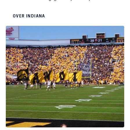
smartphones, zou je bijna jaloers worden op hun
relaxte, ontspannen manier van leven. Beleef het
OVER INDIANA
zelf tijdens een vakantie in het rustieke Indiana,
waar een groot deel van de Amish wonen en de
plattelandssfeer hoogtij viert.