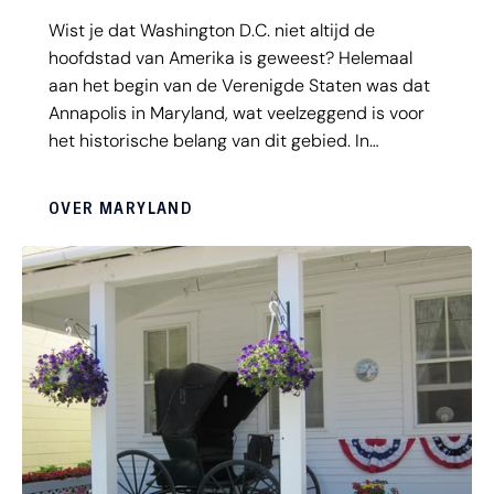
Wist je dat Washington D.C. niet altijd de
hoofdstad van Amerika is geweest? Helemaal
aan het begin van de Verenigde Staten was dat
Annapolis in Maryland, wat veelzeggend is voor
het historische belang van dit gebied. In
hoofdstad Annapolis is het alsof je in een
Dickens-boek stapt, met overal prachtige
OVER MARYLAND
koloniale gebouwen en kinderkopjes op de
straten. Dit is ook de plek waar Amerikaanse
mariniers worden opgeleid, dus overal waar je
kijkt zie je matrozen in wit uniform. Een aanrader
is het maritiem museum Historic Ships of
Baltimore, waar je het laatste Amerikaanse
oorlogszeilschip de USS Constellation van dichtbij
kunt bekijken.