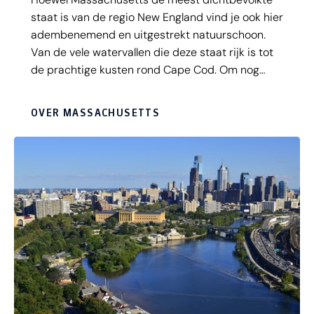
staat is van de regio New England vind je ook hier
adembenemend en uitgestrekt natuurschoon.
Van de vele watervallen die deze staat rijk is tot
de prachtige kusten rond Cape Cod. Om nog
maar niet te spreken over de Indian Summer…
Liefhebbers van cultuur en geschiedenis komen
OVER MASSACHUSETTS
helemaal aan hun trekken in hoofdstad Boston.
Kortom: Massachusetts heeft alles in huis voor
een veelzijdige rondreis.