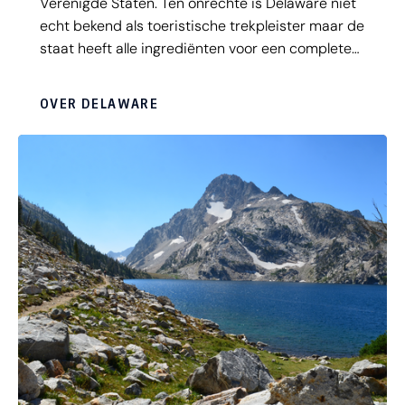
Verenigde Staten. Ten onrechte is Delaware niet
echt bekend als toeristische trekpleister maar de
staat heeft alle ingrediënten voor een complete
vakantie: stad, strand en natuur! En, het oudste
huis van Delaware staat in New Castle en was
OVER DELAWARE
gebouwd voor een Nederlandse
migrantenfamilie; het heet, hoe verrassend: The
Dutch House. Tegenwoordig is het een museum
waar je een stukje Nederlandse geschiedenis in
Amerika terug kunt zien.