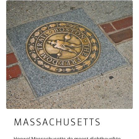
unieke historie. Naast iconische monumenten als
het Capitool en het Witte Huis heeft D.C.
bruisende wijken die je niet over mág slaan. In
hippe buurten zoals Georgetown en Old Town
Alexandria heerst een relaxte sfeer.
MASSACHUSETTS
Hoewel Massachusetts de meest dichtbevolkte