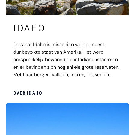
IDAHO
De staat Idaho is misschien wel de meest
dunbevolkte staat van Amerika. Het werd
oorspronkelijk bewoond door Indianenstammen
en er bevinden zich nog enkele grote reservaten.
Met haar bergen, valleien, meren, bossen en
dieren is Idaho een ultiem reisgebied voor
iedereen die op zoek is naar rust. Al biedt het
OVER IDAHO
Bruneau Dune State Park je juist een uitgelezen
kans één keer in je leven te... sandboarden!
Bovendien liggen de Shoshone Falls, de grootste
waterval van Noord-Amerika in Idaho. En vergeet
ook niet de grootste kloof, Hells Canyon te
bezoeken als je in Idaho bent!