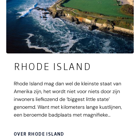
RHODE ISLAND
Rhode Island mag dan wel de kleinste staat van
Amerika zijn, het wordt niet voor niets door zijn
inwoners liefkozend de ‘biggest little state’
genoemd. Want met kilometers lange kustlijnen,
een beroemde badplaats met magnifieke
landhuizen en een stad die bruist van de
creativiteit is deze staat zeker een bezoek waard.
OVER RHODE ISLAND
Zo is Rhode Island bijvoorbeeld perfect voor een