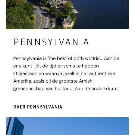
PENNSYLVANIA
Pennsylvania is 'the best of both worlds'... Aan de
ene kant lijkt de tijd er soms te hebben
stilgestaan en waan je jezelf in het authentieke
Amerika, zoals bij de grootste Amish-
gemeenschap van het land. Aan de andere kant
ontwikkelt Pittsburgh, de eerste hoofdstad van
VS, zich razendsnel tot een hippe stad met dito
OVER PENNSYLVANIA
wijken en hot spots. Alle reden dus om
Pennsylvania op je travellist te zetten, juist
vanwege die prikkelende mix van het
'authentieke' en het 'hippe'...