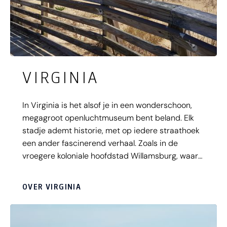
VIRGINIA
In Virginia is het alsof je in een wonderschoon,
megagroot openluchtmuseum bent beland. Elk
stadje ademt historie, met op iedere straathoek
een ander fascinerend verhaal. Zoals in de
vroegere koloniale hoofdstad Willamsburg, waar
de authentieke straatjes, mensen in klederdracht
en statige monumenten je meevoeren naar de
OVER VIRGINIA
tijd van de Amerikaanse
Onafhankelijkheidsoorlog. Laat je vervoeren met
paard en wagen, eet traditionele gerechten van