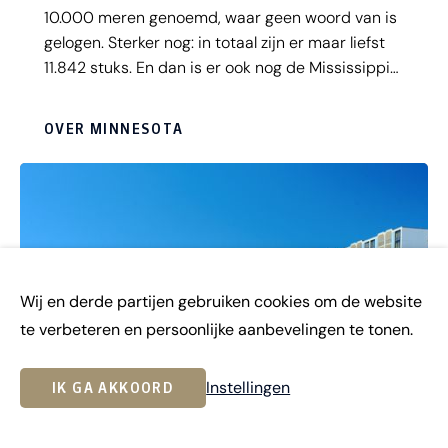
10.000 meren genoemd, waar geen woord van is
gelogen. Sterker nog: in totaal zijn er maar liefst
11.842 stuks. En dan is er ook nog de Mississippi
die door het landschap slingert én een
fantastische kustlijn. De overdaad aan water
OVER MINNESOTA
zorgt ervoor dat er in elk seizoen tal van
buitenactiviteiten te doen zijn, wat van
Minnesota een walhalla voor outdoorliefhebbers
maakt. Of je nu houdt van hiken, zwemmen, skiën,
surfen, raften, snowboarden of varen: hier ben je
op je plek.
Wij en derde partijen gebruiken cookies om de website
te verbeteren en persoonlijke aanbevelingen te tonen.
Instellingen
IK GA AKKOORD