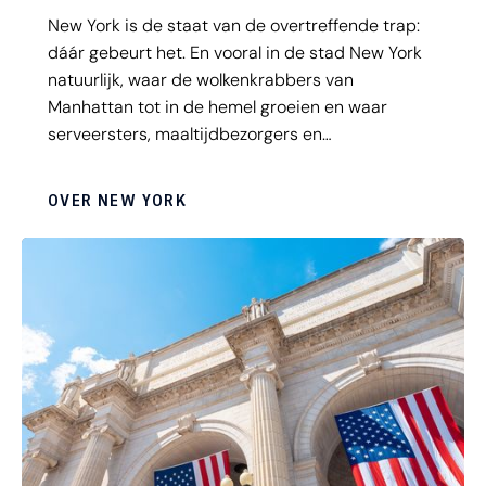
New York is de staat van de overtreffende trap:
dáár gebeurt het. En vooral in de stad New York
natuurlijk, waar de wolkenkrabbers van
Manhattan tot in de hemel groeien en waar
serveersters, maaltijdbezorgers en
taxichauffeurs allemaal dromen van één ding:
succes! Want: If you can make it there, you can
OVER NEW YORK
make it anywhere. Vlieg naar New York en
verdwaal in deze fascinerende stad van 'do or
die'!