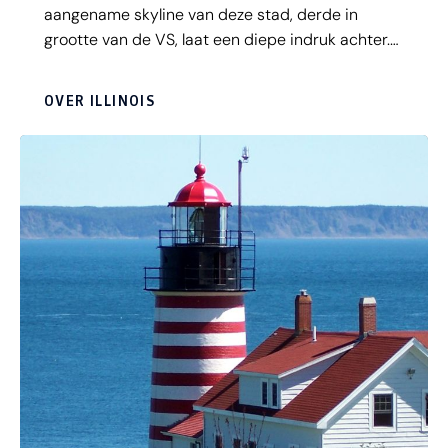
aangename skyline van deze stad, derde in
grootte van de VS, laat een diepe indruk achter.
Prairies en uitgestrekte bossen vormen het
toneel van de legendarische Route 66, terwijl je in
OVER ILLINOIS
steden als Springfield de rijke Amerikaanse
geschiedenis op straat vindt. Oud-president
Abraham Lincoln groeide op in Illinois op en
begon er zijn politieke loopbaan.