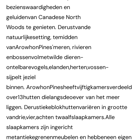
bezienswaardigheden en
geluidenvan Canadese North
Woods te genieten. Derustvande
natuurlijkesetting, temidden
vanArowhonPines'meren, rivieren
enbossenvolmetwilde dieren-
ontelbarevogels,elanden,herten,vossen-
sijpelt jeziel
binnen. ArowhonPinesheeftvijftigkamersverdeeld
over13hutten dielangsdeoever van het meer
liggen. Derustiekeblokhuttenvariëren in grootte
vandrie,vier,achten twaalfslaapkamers.Alle
slaapkamers zijn ingericht
metantiekegrenenmeubelen en hebbeneen eigen