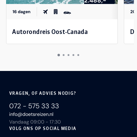
2.488,-
16 dagen
20
Autorondreis Oost-Canada
Dr
VRAGEN, OF ADVIES NODIG?
072 - 575 33 33
info@doetsreizen.nl
Vandaag 09:00 - 17:30
VOLG ONS OP SOCIAL MEDIA