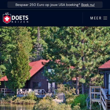
Ga direct naar inhoud
Bespaar 250 Euro op jouw USA boeking*
Boek nu!
MEER