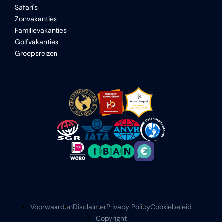
Safari's
Zonvakanties
Familievakanties
Golfvakanties
Groepsreizen
Voorwaarden
Disclaimer
Privacy Policy
Cookiebeleid
Copyright