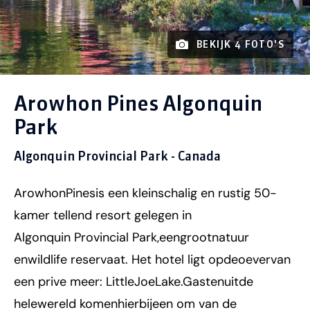
BEKIJK 4 FOTO'S
Arowhon Pines Algonquin
Park
Algonquin Provincial Park - Canada
ArowhonPinesis een kleinschalig en rustig 50-
kamer tellend resort gelegen in
Algonquin Provincial Park,eengrootnatuur
enwildlife reservaat. Het hotel ligt opdeoevervan
een prive meer: LittleJoeLake.Gastenuitde
helewereld komenhierbijeen om van de