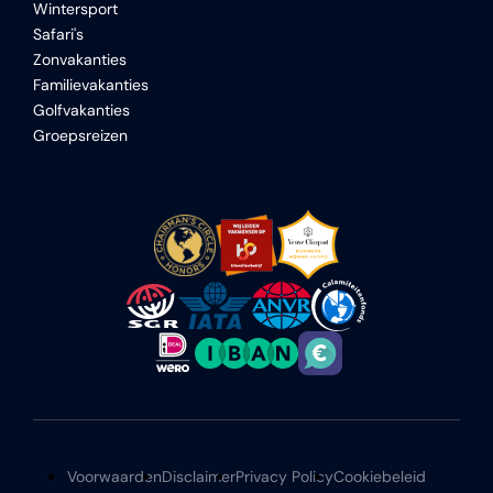
Wintersport
Safari's
Zonvakanties
Familievakanties
Golfvakanties
Groepsreizen
Voorwaarden
Disclaimer
Privacy Policy
Cookiebeleid