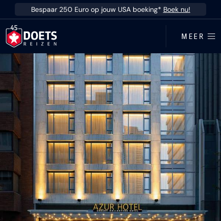
Ga direct naar inhoud
Bespaar 250 Euro op jouw USA boeking*
Boek nu!
MEER