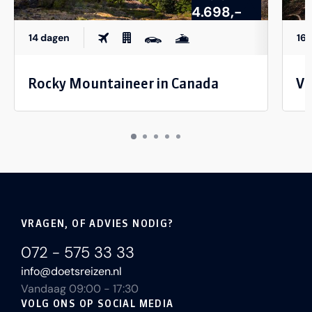
4.698,-
14 dagen
16
Rocky Mountaineer in Canada
Va
VRAGEN, OF ADVIES NODIG?
072 - 575 33 33
info@doetsreizen.nl
Vandaag 09:00 - 17:30
VOLG ONS OP SOCIAL MEDIA