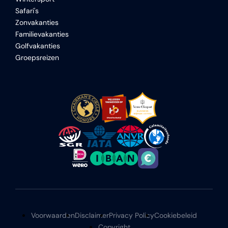
Safari's
Zonvakanties
Familievakanties
Golfvakanties
Groepsreizen
Voorwaarden
Disclaimer
Privacy Policy
Cookiebeleid
Copyright