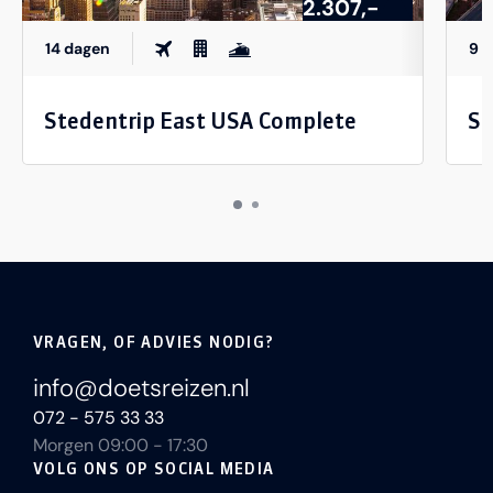
2.307,-
14 dagen
9 
Stedentrip East USA Complete
St
VRAGEN, OF ADVIES NODIG?
info@doetsreizen.nl
072 - 575 33 33
Morgen 09:00 - 17:30
VOLG ONS OP SOCIAL MEDIA