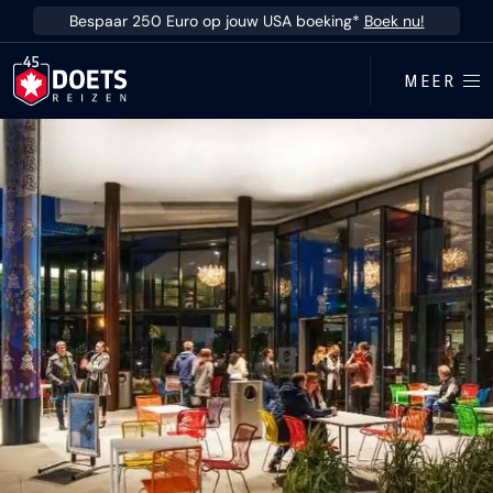
Ga direct naar inhoud
Bespaar 250 Euro op jouw USA boeking*
Boek nu!
MEER