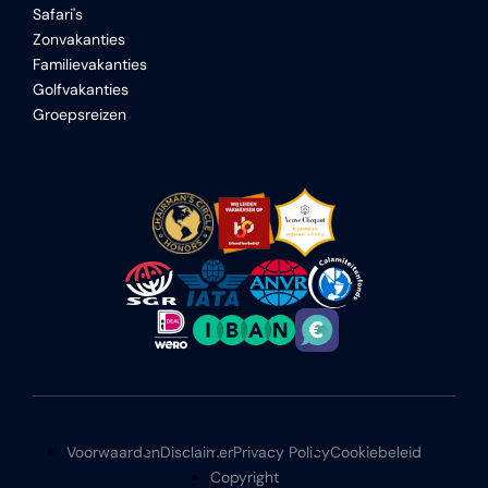
Safari's
Zonvakanties
Familievakanties
Golfvakanties
Groepsreizen
Voorwaarden
Disclaimer
Privacy Policy
Cookiebeleid
Copyright