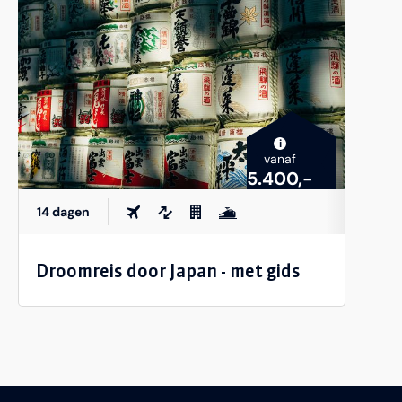
i
vanaf
5.400,-
14 dagen
Droomreis door Japan - met gids