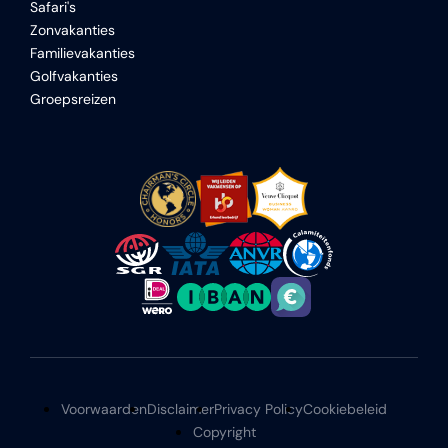
Safari's
Zonvakanties
Familievakanties
Golfvakanties
Groepsreizen
Voorwaarden
Disclaimer
Privacy Policy
Cookiebeleid
Copyright