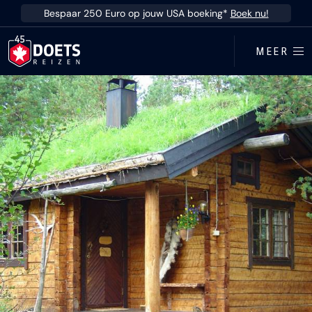
Ga direct naar inhoud
Bespaar 250 Euro op jouw USA boeking*
Boek nu!
MEER