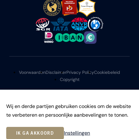
Voorwaarden
Disclaimer
Privacy Policy
Cookiebeleid
Copyright
Wij en derde partijen gebruiken cookies om de website
te verbeteren en persoonlijke aanbevelingen te tonen.
©
2026
Instellingen
IK GA AKKOORD