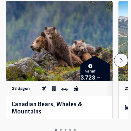
i
vanaf
3.723,-
23 dagen
23
Canadian Bears, Whales &
Mo
Mountains