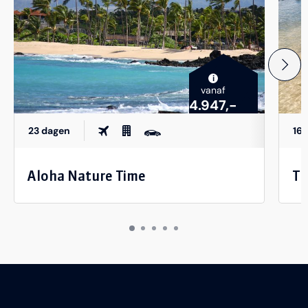
i
vanaf
4.947,-
23 dagen
16
Aloha Nature Time
Tr