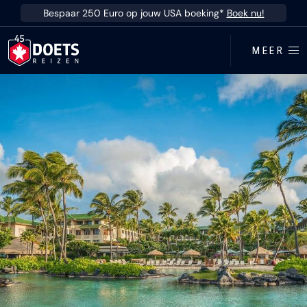
Ga direct naar inhoud
Bespaar 250 Euro op jouw USA boeking*
Boek nu!
MEER