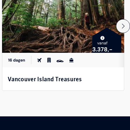
i
vanaf
3.378,-
16 dagen
Vancouver Island Treasures