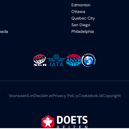
Edmonton
Ottawa
Quebec City
San Diego
anada
Philadelphia
Voorwaarden
Disclaimer
Privacy Policy
Cookiebeleid
Copyright