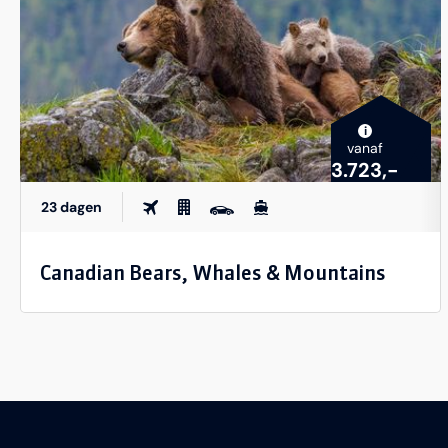
i
vanaf
3.723,-
23 dagen
Canadian Bears, Whales & Mountains