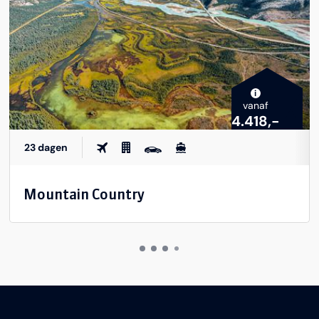
i
vanaf
4.418,-
23 dagen
Mountain Country