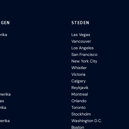
NGEN
STEDEN
rika
Las Vegas
Vancouver
Los Angeles
San Francisco
New York City
Whistler
Victoria
Calgary
Reykjavik
erika
Montreal
xas
Orlando
rika
Toronto
Stockholm
erika
Washington D.C.
Boston