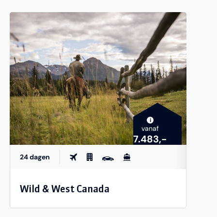
i
vanaf
7.483,-
24 dagen
Wild & West Canada