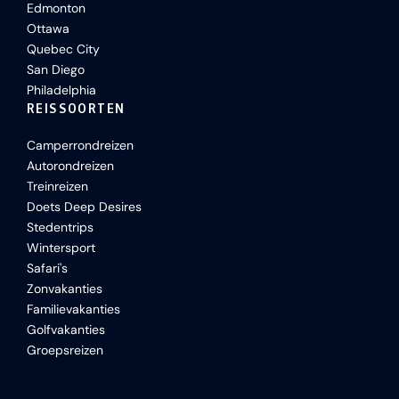
Edmonton
Ottawa
Quebec City
San Diego
Philadelphia
REISSOORTEN
Camperrondreizen
Autorondreizen
Treinreizen
Doets Deep Desires
Stedentrips
Wintersport
Safari's
Zonvakanties
Familievakanties
Golfvakanties
Groepsreizen