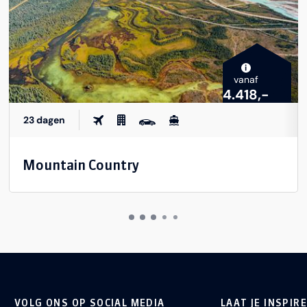
i
vanaf
4.418,-
23 dagen
Mountain Country
VOLG ONS OP SOCIAL MEDIA
LAAT JE INSPIR