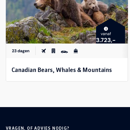
i
vanaf
3.723,-
23 dagen
Canadian Bears, Whales & Mountains
VRAGEN, OF ADVIES NODIG?