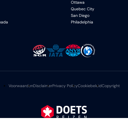
Ottawa
Quebec City
San Diego
anada
Philadelphia
Voorwaarden
Disclaimer
Privacy Policy
Cookiebeleid
Copyright