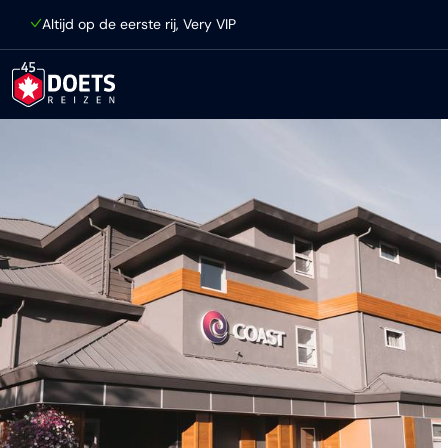
Ga direct naar inhoud
Altijd op de eerste rij, Very VIP