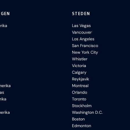
NGEN
STEDEN
rika
Las Vegas
Vancouver
Los Angeles
San Francisco
New York City
Whistler
Victoria
Calgary
Reykjavik
erika
Montreal
xas
Orlando
rika
Toronto
Stockholm
erika
Washington D.C.
Boston
Edmonton