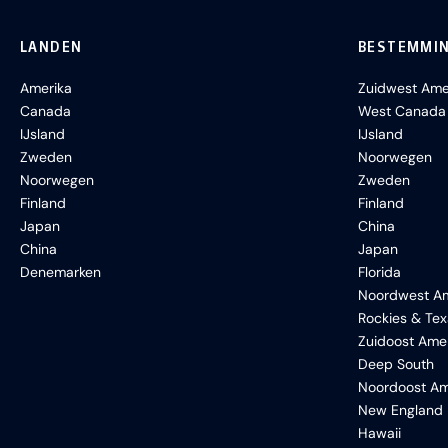
LANDEN
BESTEMMI
Amerika
Zuidwest Ame
Canada
West Canada
IJsland
IJsland
Zweden
Noorwegen
Noorwegen
Zweden
Finland
Finland
Japan
China
China
Japan
Denemarken
Florida
Noordwest Am
Rockies & Te
Zuidoost Ame
Deep South
Noordoost Am
New England
Hawaii