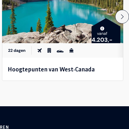
i
vanaf
4.203,-
22 dagen
Hoogtepunten van West-Canada
EREN