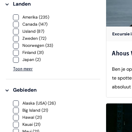
Landen
Amerika (235)
Canada (147)
IJsland (87)
Excursie 
Zweden (72)
Noorwegen (33)
Ahous 
Finland (31)
Japan (2)
Ben je op
Toon meer
te spott
absoluut 
Gebieden
Zodiac-bo
Alaska (USA) (26)
en mogeli
Big Island (21)
Island te
Hawaï (21)
boottocht
Kauai (21)
dieren te
Maui (21)