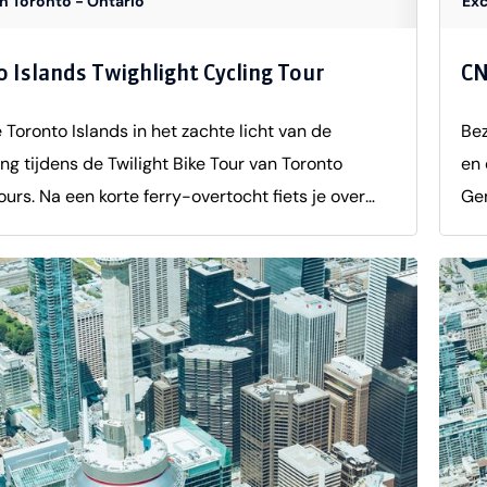
in Toronto - Ontario
Exc
he inzichten en verrassende anekdotes die de
Ver
 tot leven brengen. Dankzij het vlakke terrein en
 Islands Twighlight Cycling Tour
CN
ge tempo is deze tour geschikt voor vrijwel ieder
iveau. Het is een comfortabele, efficiënte en
 Toronto Islands in het zachte licht van de
Bez
nde manier om Toronto in korte tijd grondig te
g tijdens de Twilight Bike Tour van Toronto
en 
nen. Duur: 3,5 uurVertrektijden: Dagelijks om
ours. Na een korte ferry-overtocht fiets je over
Gen
rTaal: Engels
 vlakke paden door autovrije gemeenschappen,
sta
rken en langs de kusten, met uitzicht op Lake
sup
n de skyline van Toronto. De Engelstalige gids
waa
onderweg over de geschiedenis en cultuur van de
lop
en stopt bij hoogtepunten zoals Gibraltar Point
is 
e en mooie uitzichtpunten. De tour gaat in een
lig
mpo en is geschikt voor alle niveaus. Het is een
com
n manier om de eilanden te ontdekken, foto’s te
mus