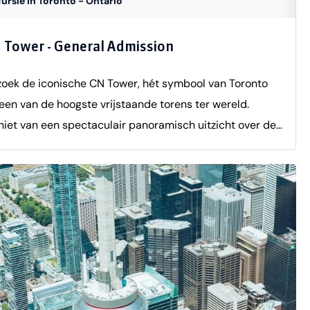
ursie in Toronto - Ontario
trektijden: 8:30 uurTaal: Engels
 Tower - General Admission
oek de iconische CN Tower, hét symbool van Toronto
een van de hoogste vrijstaande torens ter wereld.
iet van een spectaculair panoramisch uitzicht over de
d, Lake Ontario en de wijde omgeving. Met de
ersnelle lift bereik je eenvoudig de observatiedekken,
r je onder andere over de beroemde Glass Floor kunt
en voor een spannende ervaring. Voor wie nog hoger wil,
het SkyPod optioneel te bezoeken. Dankzij de centrale
ging in Downtown Toronto is de CN Tower perfect te
bineren met andere highlights in de stad. Een absolute
t-see tijdens je verblijf.