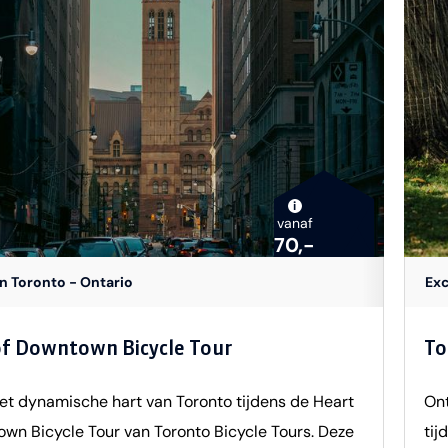
housath-regio, dankzij de deskundige gidsen die
ope
eereizen en je meenemen in dit boeiende verhaal.
een
langrijk om te weten dat er een lengtevereiste van
van
er geldt om aan deze tour deel te nemen, vanwege
eig
dsredenen. Kinderen van 12 jaar en jonger kunnen
ver
iet deelnemen aan deze tour. Elke deelnemer
wa
bovendien een drijfpak voor extra veiligheid. De
die
i
vanaf
d om deze excursie te maken is tussen maart en
lev
70,-
 wanneer de kans op het spotten van deze
lek
in Toronto - Ontario
Exc
 dieren maar liefst 95% bedraagt.
bez
agelijks vanaf circa 1 april t/m circa 31
sch
of Downtown Bicycle Tour
To
uur: circa 3 uur Let op! Deze tour is niet geschikt
– H
sen met rugklachten en zwangere vrouwen.
bet
et dynamische hart van Toronto tijdens de Heart
Ont
e lengte voor deelname is 1,43 meter
erv
wn Bicycle Tour van Toronto Bicycle Tours. Deze
tij
inb