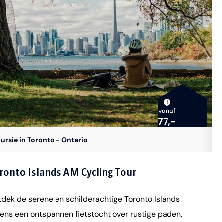
nbaar vervoer, zoals een echte local. De dag start met
 sushi-workshop, waar je in twee uur de fijne kneepjes
 het sushi maken leert. Uiteraard proef je daarna je
en creaties als lunch. Na deze smaakvolle ervaring
ken je enkele van Tokyo’s bekendste highlights,
aronder: Kaminarimon Gate – De indrukwekkende poort
 toegang geeft tot Asakusa.Nakamise-dori Street – Een
i
vanaf
endige straat vol traditionele winkels en
77,-
kernijen.Senso-ji Temple – De oudste en meest
ursie in Toronto - Ontario
ochte tempel van Tokyo.Meiji Jingu Shrine – Een serene
rijn in het hart van een groen stadsbos.Imperial Palace
ronto Islands AM Cycling Tour
et keizerlijke paleis met prachtige tuinen en historische
ekenis. Na een dag vol cultuur, historie en bijzondere
dek de serene en schilderachtige Toronto Islands
aringen heb je Tokyo op zijn best leren kennen! Wat is
dens een ontspannen fietstocht over rustige paden,
egrepen? Engelstalige gids;Ticket voor het openbaar