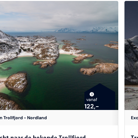
i
vanaf
122,-
n Trollfjord - Nordland
Exc
ht naar de bekende Trollfjord
Tr