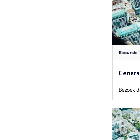
maken en 
3,5 uurVe
(schema a
Excursie 
Genera
Bezoek d