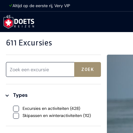
Ga direct naar inhoud
Altijd op de eerste rij, Very VIP
611 Excursies
ZOEK
Types
Excursies en activiteiten (428)
Skipassen en winteractiviteiten (112)