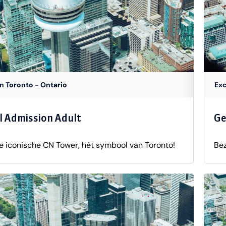
van het avondlicht te genieten. Duur: ongeveer
rtrektijden: laat in de namiddag / vroege avond
fhankelijk van seizoen)Taal: Engels
in Toronto - Ontario
Exc
l Admission Adult
Ge
e iconische CN Tower, hét symbool van Toronto!
Bez