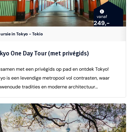
i
vanaf
249,-
ursie in Tokyo - Tokio
kyo One Day Tour (met privégids)
samen met een privégids op pad en ontdek Tokyo!
yo is een levendige metropool vol contrasten, waar
wenoude tradities en moderne architectuur
enkomen. Tijdens deze excursie neemt een
elstalige privégids je mee langs de meest iconische
ienswaardigheden, zodat je het échte Tokyo ervaart. Je
ntuur begint in de ochtend, wanneer je de gids ontmoet
de lobby van je hotel. Vanuit hier verplaats je je per