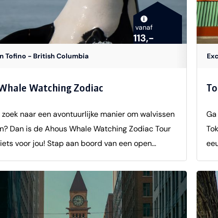
i
vanaf
113,-
in Tofino - British Columbia
Exc
Whale Watching Zodiac
To
 zoek naar een avontuurlijke manier om walvissen
Ga 
en? Dan is de Ahous Whale Watching Zodiac Tour
Tok
iets voor jou! Stap aan boord van een open
eeu
ot en vaar uit op de Stille Oceaan om walvissen,
sam
jk zelfs orka's, in de omgeving van Vancouver
Eng
 spotten. Tijdens de ongeveer 3 uur durende
bez
 krijg je niet alleen de kans om deze prachtige
avo
 zien, maar leer je ook meer over de geschiedenis
in 