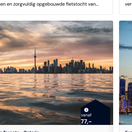
en en zorgvuldig opgebouwde fietstocht van
ver
ver
 uur vormt de ideale introductie tot de stad en
per
kla
t iconische highlights met authentieke buurten,
ko
hot
eleiding van een deskundige, Engelstalige gids.
uit
De 
voert je langs de imposante skyline bij het water
beg
anders is. Let op: 
ng de levendige Harbourfront, met uitzicht op het
Ver
de 
kte Lake Ontario. Je fietst door het historische
par
y District, bekend om zijn Victoriaanse architectuur
Eng
eve sfeer, en passeert het indrukwekkende St.
ove
Market, een culinaire hotspot waar locals en
Hoo
 samenkomen. Ook het culturele en politieke hart
Lig
tad komt aan bod, waaronder Nathan Phillips
spe
et het iconische Toronto-sign en het
is 
i
vanaf
gen CN Tower, dat trots boven de stad uittorent.
Tor
77,-
 deelt de gids boeiende achtergrondverhalen,
voor f