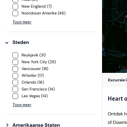
New England (7)
van de A
Noordoost Amerika (46)
met je m
Toon meer
Het is be
1,43 met
veilighei
Steden
helaas n
Reykjavik (31)
ontvangt 
New York City (29)
beste tij
Vancouver (18)
oktober,
Whistler (17)
Excursie 
Orlando (16)
prachtige
San Francisco (14)
Vertrek: d
Las Vegas (14)
Heart 
oktober D
Toon meer
voor men
Ontdek h
*minimal
of Downto
Amerikaanse Staten