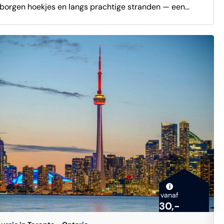
borgen hoekjes en langs prachtige stranden — een
voer;Sushi workshop Tijden: om 09.00 uur staat de gids
fecte ontsnapping aan de drukte van de stad. Na een
ar in de lobby en rond 18.00 uur ben je weer terug in het
rte, panoramische veerboottocht met adembenemend
el. Prijs: de getoonde prijs is op basis van 4 personen.
zicht op de skyline, fiets je over vlakke, goed
prijs heeft een staffel, waardoor het per groepsgrootte
aanbare paden die geschikt zijn voor alle niveaus.
alle ingrediënten die worden gebruikt in
ken idyllische, autovrije gemeenschappen, uitgestrekte
sushi workshop zijn met rauwe vis.
ken en uitnodigende stranden. Een deskundige
elssprekende gids deelt onderweg boeiende verhalen
r de geschiedenis en cultuur van de eilanden.
gtepunten zijn onder andere Gibraltar Point
hthouse, de Royal Canadian Yacht Club en
ctaculaire uitzichtpunten over Lake Ontario. Deze tocht
ideaal om de rust, charme en unieke sfeer van de
i
vanaf
onto Islands in je op te nemen, met volop gelegenheid
30,-
oto’s en ontspanning. Duur: ongeveer 3,5 uur