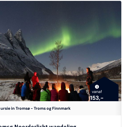
i
vanaf
153,-
ursie in Tromsø - Troms og Finnmark
omsø Noorderlicht wandeling