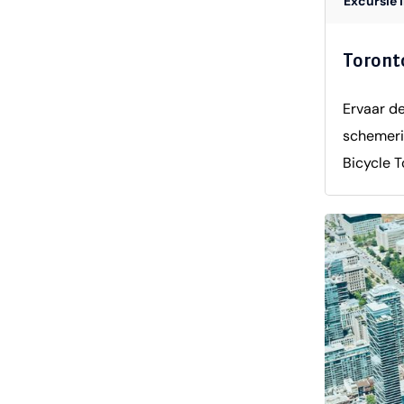
Excursie 
historisc
stad echt
Toronto
het rusti
conditien
Ervaar de
inspirere
schemerin
leren ken
Bicycle T
09:00 uu
rustige,
groene pa
Ontario e
vertelt 
eilanden 
Lighthous
rustig te
ontspanne