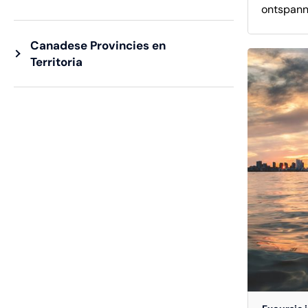
ontspann
circa 3,5
Canadese Provincies en
combineer
Territoria
onder beg
De route 
en richti
uitgestre
Distiller
en creati
Lawrence 
bezoekers
van de s
Square m
nabijgele
Onderweg