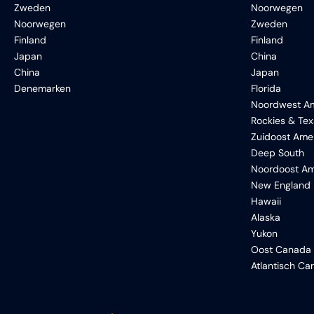
Zweden
Noorwegen
Noorwegen
Zweden
Finland
Finland
Japan
China
China
Japan
Denemarken
Florida
Noordwest Am
Rockies & Te
Zuidoost Ame
Deep South
Noordoost Am
New England
Hawaii
Alaska
Yukon
Oost Canada
Atlantisch C