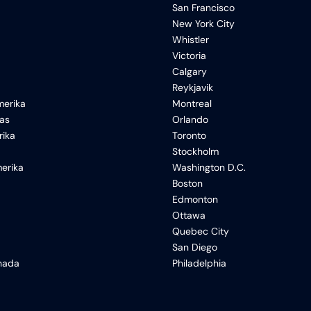
San Francisco
New York City
Whistler
Victoria
Calgary
Reykjavik
erika
Montreal
xas
Orlando
rika
Toronto
Stockholm
erika
Washington D.C.
Boston
Edmonton
Ottawa
Quebec City
San Diego
anada
Philadelphia