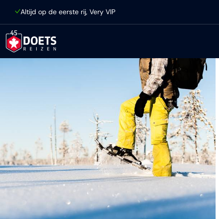
Ga direct naar inhoud
Altijd op de eerste rij, Very VIP