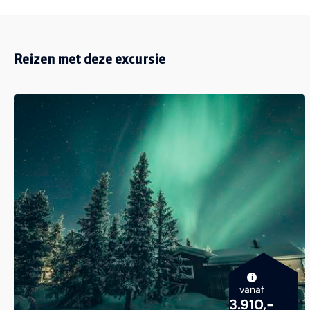
Reizen met deze excursie
i
vanaf
3.910,-