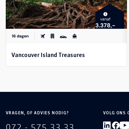
i
vanaf
3.378,-
16 dagen
Vancouver Island Treasures
VRAGEN, OF ADVIES NODIG?
VOLG ONS 
072 - 575 33 33