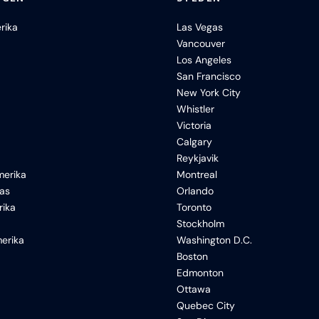
rika
Las Vegas
Vancouver
Los Angeles
San Francisco
New York City
Whistler
Victoria
Calgary
Reykjavik
erika
Montreal
xas
Orlando
rika
Toronto
Stockholm
erika
Washington D.C.
Boston
Edmonton
Ottawa
Quebec City