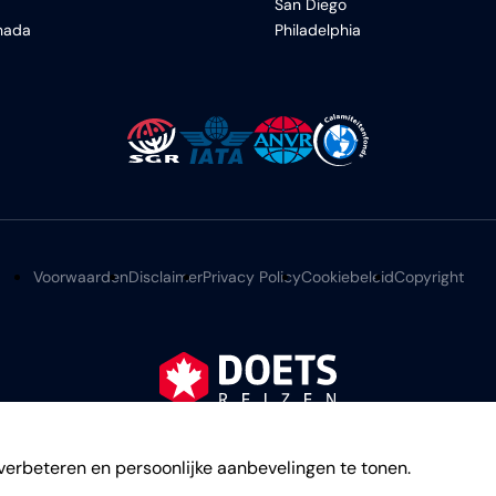
San Diego
anada
Philadelphia
Voorwaarden
Disclaimer
Privacy Policy
Cookiebeleid
Copyright
©
2026
verbeteren en persoonlijke aanbevelingen te tonen.