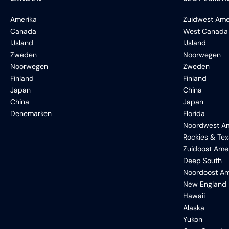
Amerika
Zuidwest Ame
Canada
West Canada
IJsland
IJsland
Zweden
Noorwegen
Noorwegen
Zweden
Finland
Finland
Japan
China
China
Japan
Denemarken
Florida
Noordwest Am
Rockies & Te
Zuidoost Ame
Deep South
Noordoost Am
New England
Hawaii
Alaska
Yukon