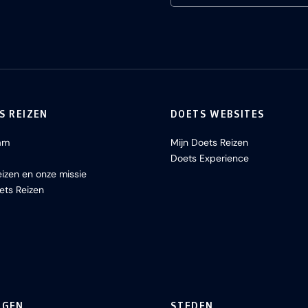
S REIZEN
DOETS WEBSITES
am
Mijn Doets Reizen
Doets Experience
izen en onze missie
ets Reizen
NGEN
STEDEN