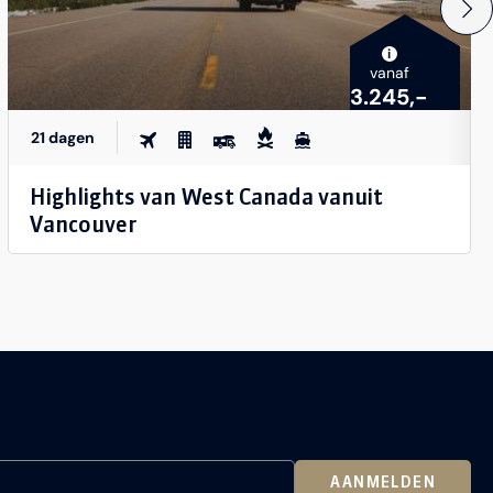
i
vanaf
3.245,-
21 dagen
Highlights van West Canada vanuit
Vancouver
AANMELDEN