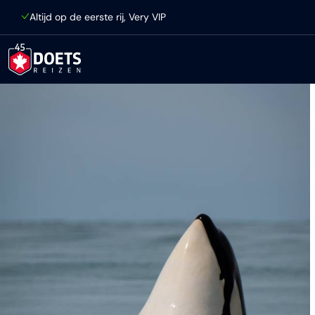
Ga direct naar inhoud
Altijd op de eerste rij, Very VIP