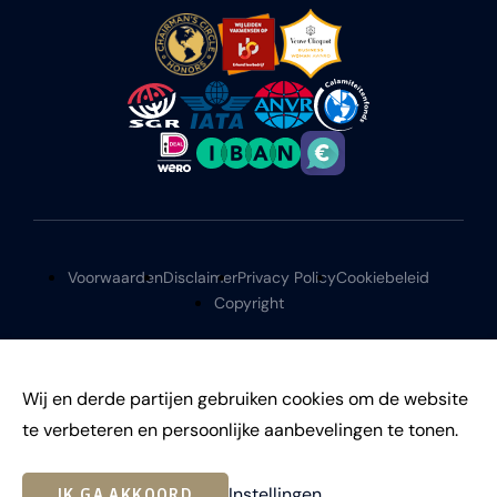
Voorwaarden
Disclaimer
Privacy Policy
Cookiebeleid
Copyright
Wij en derde partijen gebruiken cookies om de website
te verbeteren en persoonlijke aanbevelingen te tonen.
©
2026
Instellingen
IK GA AKKOORD