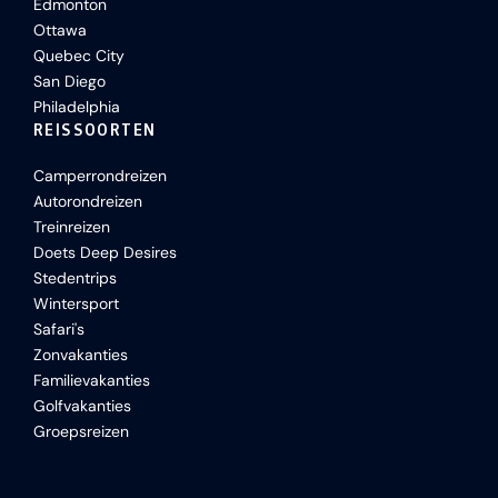
Edmonton
Ottawa
Quebec City
San Diego
Philadelphia
REISSOORTEN
Camperrondreizen
Autorondreizen
Treinreizen
Doets Deep Desires
Stedentrips
Wintersport
Safari's
Zonvakanties
Familievakanties
Golfvakanties
Groepsreizen