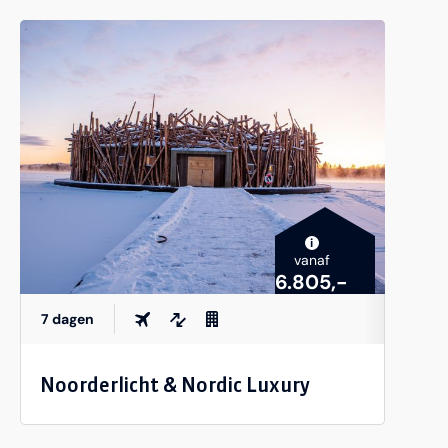
i
vanaf
6.805,-
7 dagen
Noorderlicht & Nordic Luxury