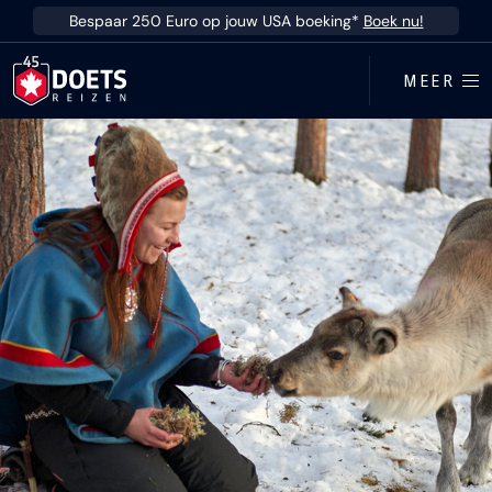
Ga direct naar inhoud
Bespaar 250 Euro op jouw USA boeking*
Boek nu!
MEER