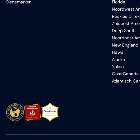
Denemarken
Florida
Noordwest Am
Rockies & Te
Zuidoost Ame
Deep South
Noordoost Am
New England
Hawaii
Alaska
Yukon
Oost Canada
Atlantisch C