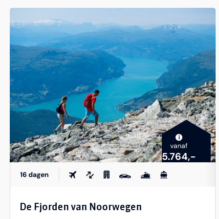
i
vanaf
5.764,-
16 dagen
De Fjorden van Noorwegen