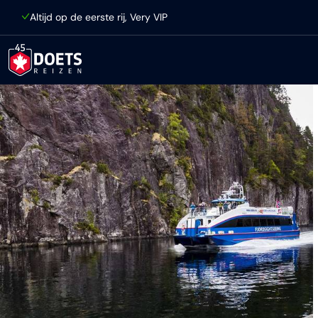
Ga direct naar inhoud
Altijd op de eerste rij, Very VIP