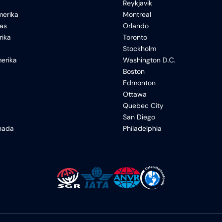
Reykjavik
erika
Montreal
xas
Orlando
rika
Toronto
Stockholm
erika
Washington D.C.
Boston
Edmonton
Ottawa
Quebec City
San Diego
anada
Philadelphia