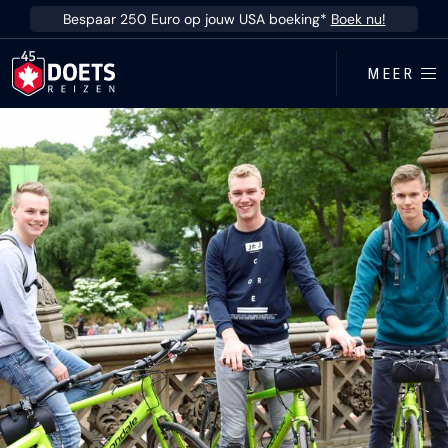
Ga direct naar inhoud
Bespaar 250 Euro op jouw USA boeking*
Boek nu!
MEER