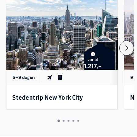
i
vanaf
1.217,-
5–9 dagen
9 
Stedentrip New York City
Ne