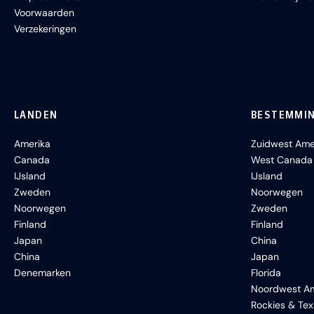
Voorwaarden
Verzekeringen
LANDEN
BESTEMMI
Amerika
Zuidwest Ame
Canada
West Canada
IJsland
IJsland
Zweden
Noorwegen
Noorwegen
Zweden
Finland
Finland
Japan
China
China
Japan
Denemarken
Florida
Noordwest Am
Rockies & Te