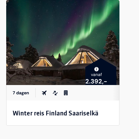
i
vanaf
2.392,-
7 dagen
Winter reis Finland Saariselkä