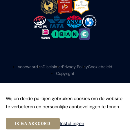
Voorwaarden
Disclaimer
Privacy Policy
Cookiebeleid
Copyright
Wij en derde partijen gebruiken cookies om de website
te verbeteren en persoonlijke aanbevelingen te tonen.
©
2026
Instellingen
IK GA AKKOORD