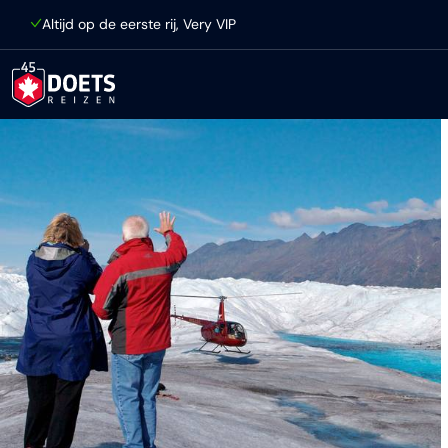
Ga direct naar inhoud
Altijd op de eerste rij, Very VIP