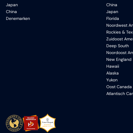
Japan
China
China
Japan
Denemarken
Florida
Noordwest Am
Rockies & Te
Zuidoost Ame
Deep South
Noordoost Am
New England
Hawaii
Alaska
Yukon
Oost Canada
Atlantisch C