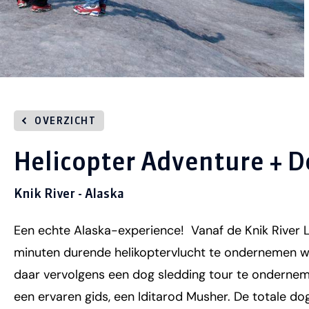
OVERZICHT
Helicopter Adventure + D
Knik River - Alaska
Een echte Alaska-experience! Vanaf de Knik River L
minuten durende helikoptervlucht te ondernemen wa
daar vervolgens een dog sledding tour te onderneme
een ervaren gids, een Iditarod Musher. De totale do