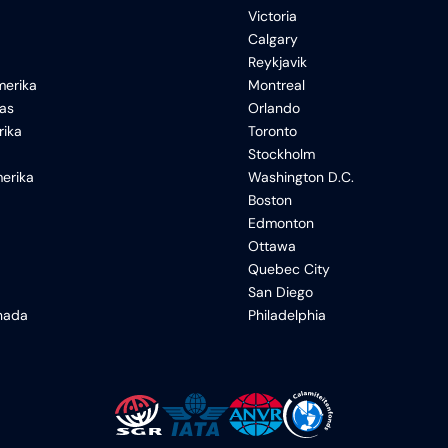
Victoria
Calgary
Reykjavik
erika
Montreal
xas
Orlando
rika
Toronto
Stockholm
erika
Washington D.C.
Boston
Edmonton
Ottawa
Quebec City
San Diego
anada
Philadelphia