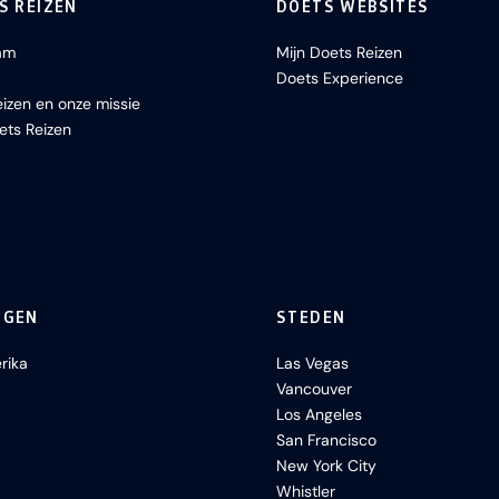
S REIZEN
DOETS WEBSITES
am
Mijn Doets Reizen
Doets Experience
izen en onze missie
ets Reizen
NGEN
STEDEN
rika
Las Vegas
Vancouver
Los Angeles
San Francisco
New York City
Whistler