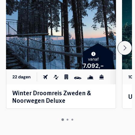
i
vanaf
7.092,-
22 dagen
10
Winter Droomreis Zweden &
Ul
Noorwegen Deluxe