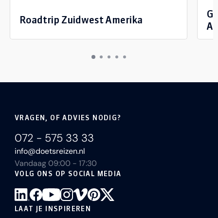
Gl
Roadtrip Zuidwest Amerika
Am
VRAGEN, OF ADVIES NODIG?
072 - 575 33 33
info@doetsreizen.nl
Vandaag 09:00 - 17:30
VOLG ONS OP SOCIAL MEDIA
LAAT JE INSPIREREN