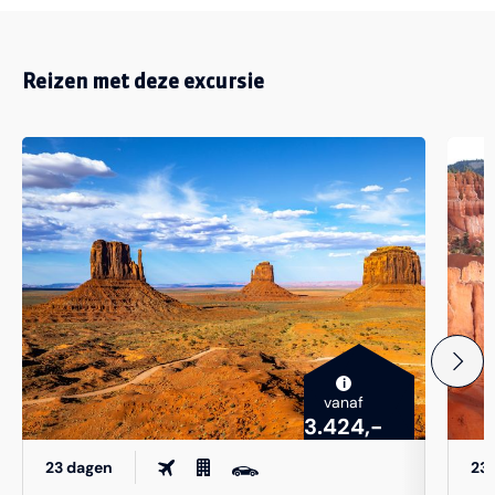
Reizen met deze excursie
i
vanaf
3.424,-
23 dagen
23