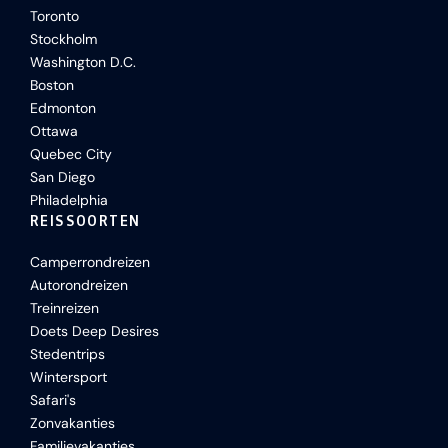
Toronto
Stockholm
Washington D.C.
Boston
Edmonton
Ottawa
Quebec City
San Diego
Philadelphia
REISSOORTEN
Camperrondreizen
Autorondreizen
Treinreizen
Doets Deep Desires
Stedentrips
Wintersport
Safari's
Zonvakanties
Familievakanties