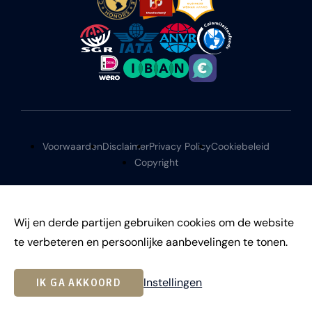
Voorwaarden
Disclaimer
Privacy Policy
Cookiebeleid
Copyright
Wij en derde partijen gebruiken cookies om de website
te verbeteren en persoonlijke aanbevelingen te tonen.
©
2026
Instellingen
IK GA AKKOORD