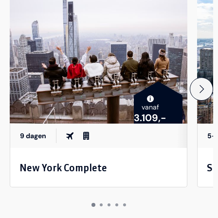
i
vanaf
3.109,-
9 dagen
5–
New York Complete
St