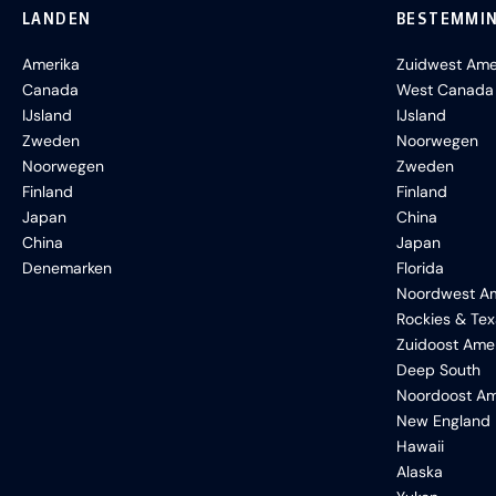
LANDEN
BESTEMMI
Amerika
Zuidwest Ame
Canada
West Canada
IJsland
IJsland
Zweden
Noorwegen
Noorwegen
Zweden
Finland
Finland
Japan
China
China
Japan
Denemarken
Florida
Noordwest Am
Rockies & Te
Zuidoost Ame
Deep South
Noordoost Am
New England
Hawaii
Alaska