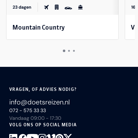
23 dagen
16
Mountain Country
Va
VRAGEN, OF ADVIES NODIG?
info@doetsreizen.nl
072 - 575 33 33
Vandaag 09:00 - 17:30
VOLG ONS OP SOCIAL MEDIA