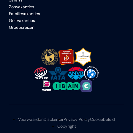
Safari's
Zonvakanties
Familievakanties
Golfvakanties
Groepsreizen
Voorwaarden
Disclaimer
Privacy Policy
Cookiebeleid
Copyright