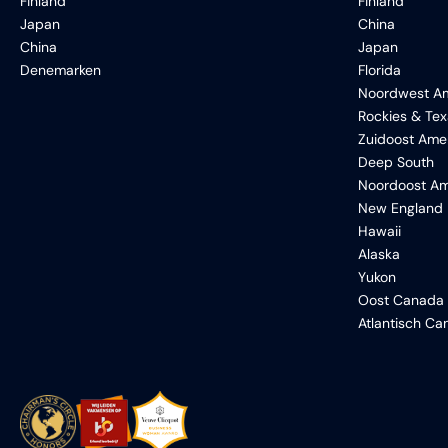
Finland
Finland
Japan
China
China
Japan
Denemarken
Florida
Noordwest Am
Rockies & Te
Zuidoost Ame
Deep South
Noordoost Am
New England
Hawaii
Alaska
Yukon
Oost Canada
Atlantisch C