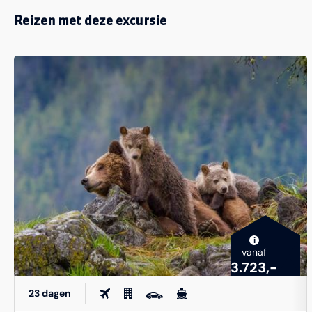
Reizen met deze excursie
i
vanaf
3.723,-
23 dagen