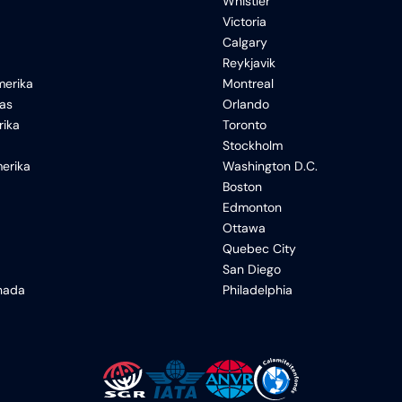
Whistler
Victoria
Calgary
Reykjavik
erika
Montreal
xas
Orlando
rika
Toronto
Stockholm
erika
Washington D.C.
Boston
Edmonton
Ottawa
Quebec City
San Diego
anada
Philadelphia