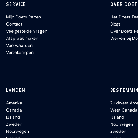
SERVICE
OVER DOET
Mijn Doets Reizen
Het Doets Te
Contact
Blogs
Veelgestelde Vragen
Over Doets Re
Afspraak maken
Werken bij Do
Voorwaarden
Verzekeringen
LANDEN
BESTEMMI
Amerika
Zuidwest Ame
Canada
West Canada
IJsland
IJsland
Zweden
Noorwegen
Noorwegen
Zweden