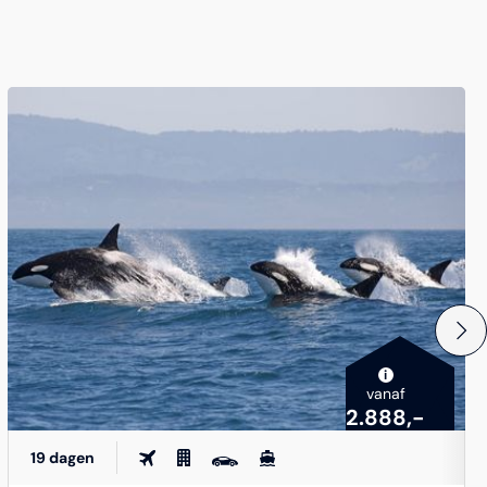
i
vanaf
2.888,-
19 dagen