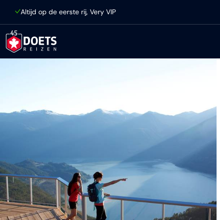
Ga direct naar inhoud
Altijd op de eerste rij, Very VIP