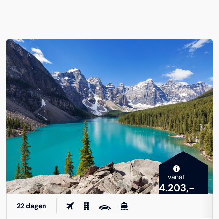
i
vanaf
4.203,-
22 dagen