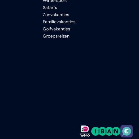
Wintersport
Safari's
Zonvakanties
Familievakanties
Golfvakanties
Groepsreizen