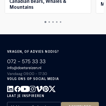
Canadian Bears, Whales &
Mo
Mountains
VRAGEN, OF ADVIES NODIG?
072 - 575 33 33
info@doetsreizen.nl
Vandaag 09:00 - 17:30
VOLG ONS OP SOCIAL MEDIA
LAAT JE INSPIREREN