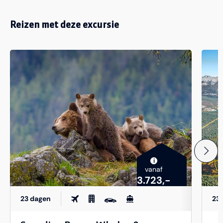
Reizen met deze excursie
i
vanaf
3.723,-
23 dagen
23