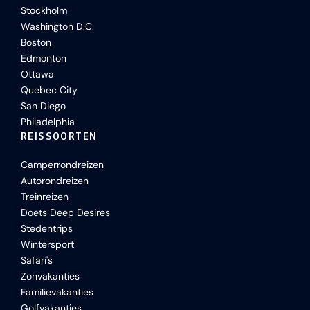
Stockholm
Washington D.C.
Boston
Edmonton
Ottawa
Quebec City
San Diego
Philadelphia
REISSOORTEN
Camperrondreizen
Autorondreizen
Treinreizen
Doets Deep Desires
Stedentrips
Wintersport
Safari's
Zonvakanties
Familievakanties
Golfvakanties