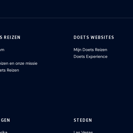
S REIZEN
DOETS WEBSITES
am
Mijn Doets Reizen
Doets Experience
izen en onze missie
ets Reizen
NGEN
STEDEN
rika
Las Vegas