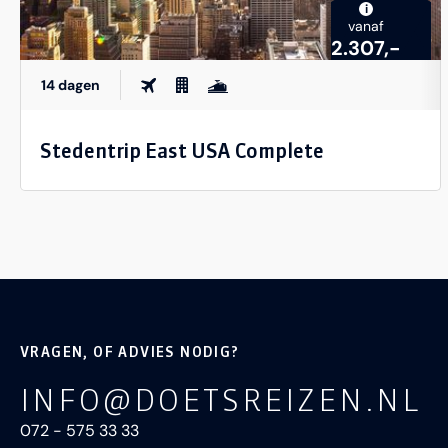
i
vanaf
2.307,-
14 dagen
Stedentrip East USA Complete
VRAGEN, OF ADVIES NODIG?
INFO@DOETSREIZEN.NL
072 - 575 33 33