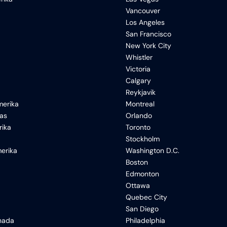
Vancouver
Los Angeles
San Francisco
New York City
Whistler
Victoria
Calgary
Reykjavik
erika
Montreal
xas
Orlando
rika
Toronto
Stockholm
erika
Washington D.C.
Boston
Edmonton
Ottawa
Quebec City
San Diego
anada
Philadelphia