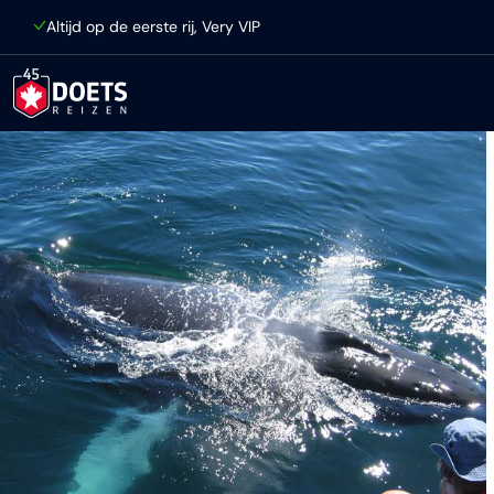
Ga direct naar inhoud
Altijd op de eerste rij, Very VIP