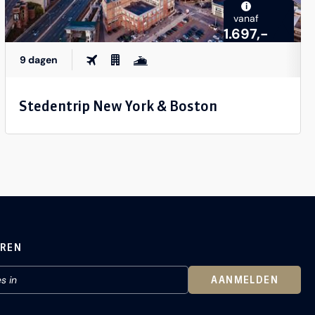
i
vanaf
1.697,-
9 dagen
Stedentrip New York & Boston
EREN
AANMELDEN