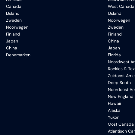
Canada
West Canada
IJsland
IJsland
Zweden
Noorwegen
Noorwegen
Zweden
Finland
Finland
Japan
China
China
Japan
Denemarken
Florida
Noordwest Am
Rockies & Te
Zuidoost Ame
Deep South
Noordoost Am
New England
Hawaii
Alaska
Yukon
Oost Canada
Atlantisch C