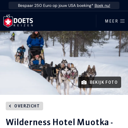
Ga direct naar inhoud
Bespaar 250 Euro op jouw USA boeking*
Boek nu!
MEER
BEKIJK FOTO
OVERZICHT
Wilderness Hotel Muotka -