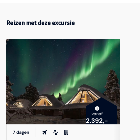
Reizen met deze excursie
i
vanaf
2.392,-
7 dagen