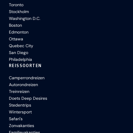
Toronto
Stockholm
Washington D.C.
Boston
Edmonton
Ottawa
Quebec City
San Diego
Philadelphia
REISSOORTEN
Camperrondreizen
Autorondreizen
Treinreizen
Doets Deep Desires
Stedentrips
Wintersport
Safari's
Zonvakanties
Familievakanties