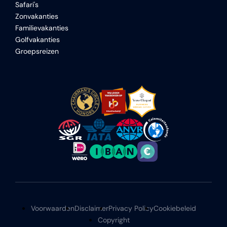
Safari's
Zonvakanties
Familievakanties
Golfvakanties
Groepsreizen
Voorwaarden
Disclaimer
Privacy Policy
Cookiebeleid
Copyright