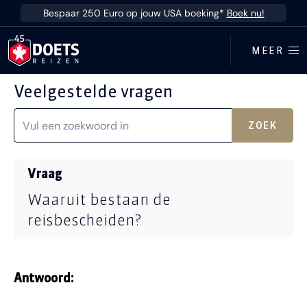
Ga direct naar inhoud
Bespaar 250 Euro op jouw USA boeking*
Boek nu!
MEER
Veelgestelde vragen
ZOEK
Vraag
Waaruit bestaan de
reisbescheiden?
Antwoord: