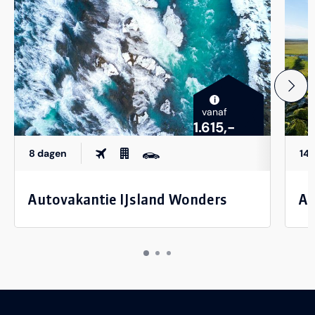
i
vanaf
1.615,-
8 dagen
14
Autovakantie IJsland Wonders
Au