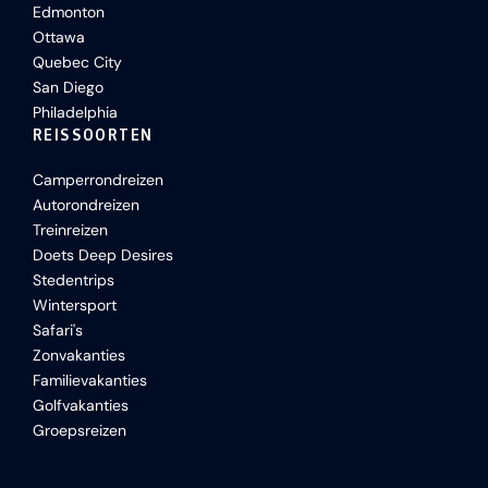
Edmonton
Ottawa
Quebec City
San Diego
Philadelphia
REISSOORTEN
Camperrondreizen
Autorondreizen
Treinreizen
Doets Deep Desires
Stedentrips
Wintersport
Safari's
Zonvakanties
Familievakanties
Golfvakanties
Groepsreizen