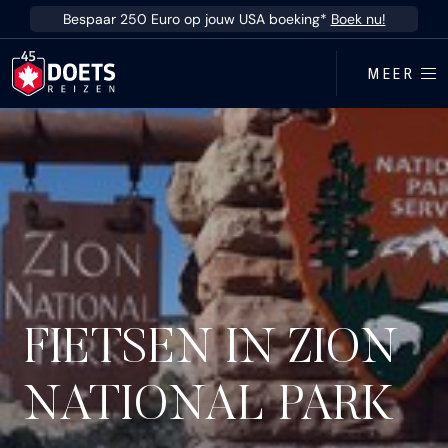
Ga direct naar inhoud
Bespaar 250 Euro op jouw USA boeking*
Boek nu!
MEER
FIETSEN IN ZION
NATIONAL PARK