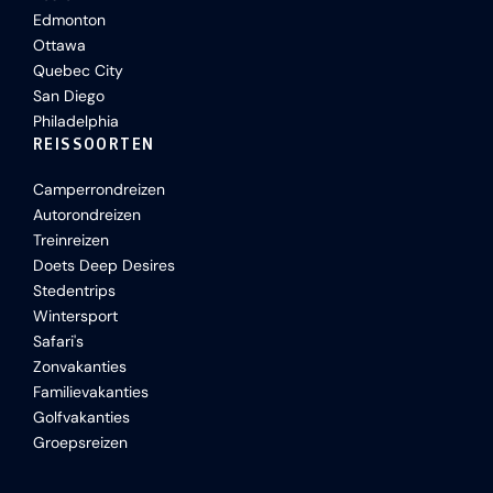
Edmonton
Ottawa
Quebec City
San Diego
Philadelphia
REISSOORTEN
Camperrondreizen
Autorondreizen
Treinreizen
Doets Deep Desires
Stedentrips
Wintersport
Safari's
Zonvakanties
Familievakanties
Golfvakanties
Groepsreizen