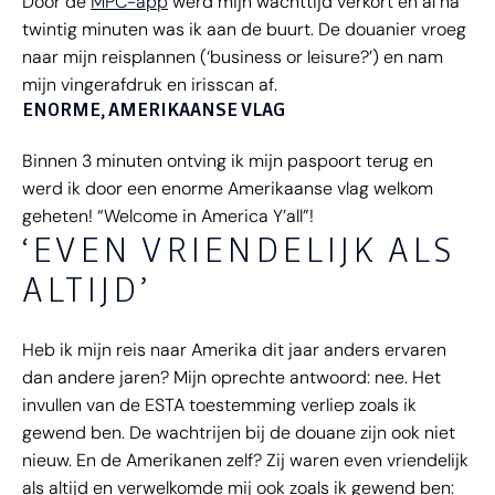
Door de
MPC-app
werd mijn wachttijd verkort en al na
twintig minuten was ik aan de buurt. De douanier vroeg
naar mijn reisplannen (‘business or leisure?’) en nam
mijn vingerafdruk en irisscan af.
ENORME, AMERIKAANSE VLAG
Binnen 3 minuten ontving ik mijn paspoort terug en
werd ik door een enorme Amerikaanse vlag welkom
geheten! “Welcome in America Y’all”!
‘EVEN VRIENDELIJK ALS
ALTIJD’
Heb ik mijn reis naar Amerika dit jaar anders ervaren
dan andere jaren? Mijn oprechte antwoord: nee. Het
invullen van de ESTA toestemming verliep zoals ik
gewend ben. De wachtrijen bij de douane zijn ook niet
nieuw. En de Amerikanen zelf? Zij waren even vriendelijk
als altijd en verwelkomde mij ook zoals ik gewend ben: