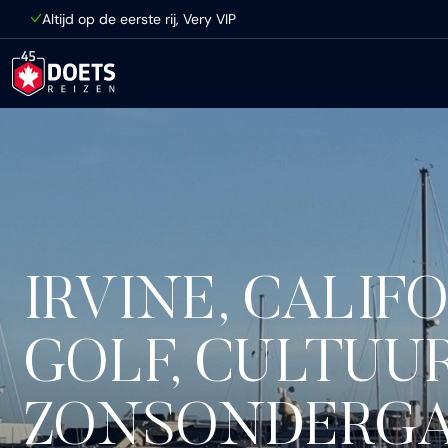
Ga direct naar inhoud
Altijd op de eerste rij, Very VIP
IRVINE, CALIF
GOLF, CULTUU
ZONSONDERG