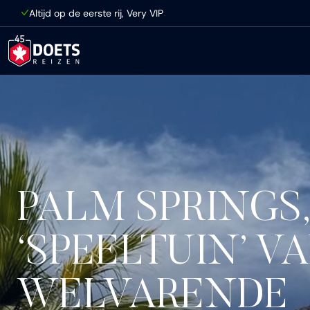
Ga direct naar inhoud
Altijd op de eerste rij, Very VIP
PALM SPRINGS,
‘SPEELTUIN’ V
WELVARENDE