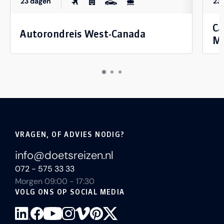
23 dagen
23
Ca
Autorondreis West-Canada
Mo
VRAGEN, OF ADVIES NODIG?
info@doetsreizen.nl
072 - 575 33 33
Morgen 09:00 - 17:30
VOLG ONS OP SOCIAL MEDIA