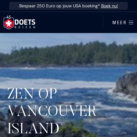
Ga direct naar inhoud
Bespaar 250 Euro op jouw USA boeking*
Boek nu!
MEER
ZEN OP
VANCOUVER
ISLAND