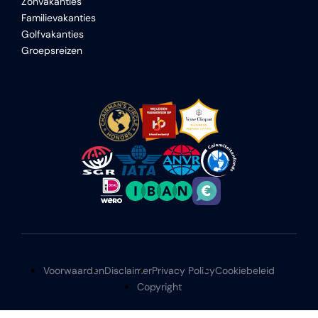
Zonvakanties
Familievakanties
Golfvakanties
Groepsreizen
Voorwaarden
Disclaimer
Privacy Policy
Cookiebeleid
Copyright