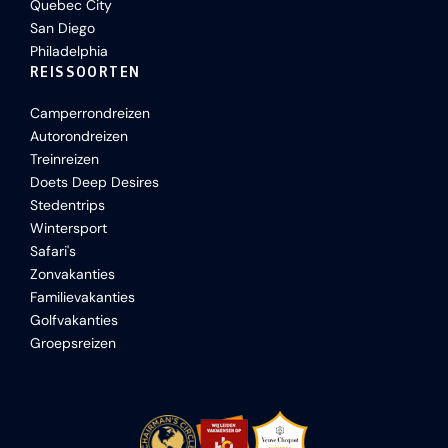
Quebec City
San Diego
Philadelphia
REISSOORTEN
Camperrondreizen
Autorondreizen
Treinreizen
Doets Deep Desires
Stedentrips
Wintersport
Safari's
Zonvakanties
Familievakanties
Golfvakanties
Groepsreizen