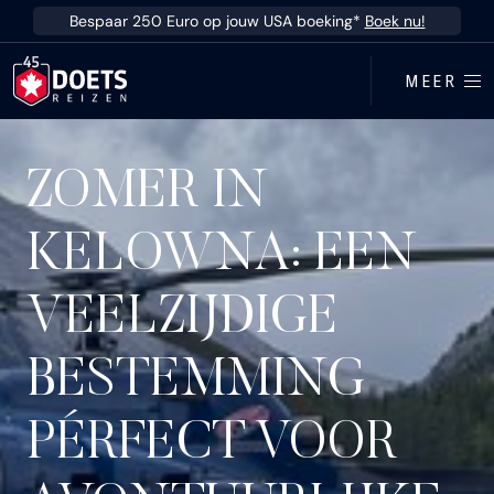
Ga direct naar inhoud
Bespaar 250 Euro op jouw USA boeking*
Boek nu!
MEER
ZOMER IN
KELOWNA: EEN
VEELZIJDIGE
BESTEMMING
PÉRFECT VOOR