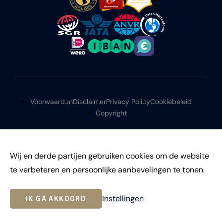
Voorwaarden
Disclaimer
Privacy Policy
Cookiebeleid
Copyright
Wij en derde partijen gebruiken cookies om de website
te verbeteren en persoonlijke aanbevelingen te tonen.
©
2026
Instellingen
IK GA AKKOORD