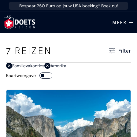
Ga direct naar inhoud
Bespaar 250 Euro op jouw USA boeking*
Boek nu!
MEER
Ga direct naar resultaten
7
REIZEN
Filter
Familievakanties
Amerika
Kaartweergave