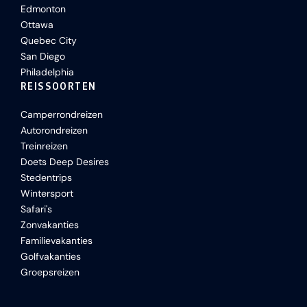
Edmonton
Ottawa
Quebec City
San Diego
Philadelphia
REISSOORTEN
Camperrondreizen
Autorondreizen
Treinreizen
Doets Deep Desires
Stedentrips
Wintersport
Safari's
Zonvakanties
Familievakanties
Golfvakanties
Groepsreizen