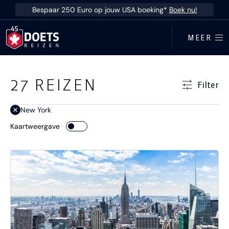
Ga direct naar inhoud
Bespaar 250 Euro op jouw USA boeking*
Boek nu!
MEER
Ga direct naar resultaten
27
REIZEN
Filter
New York
Kaartweergave